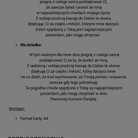
pragnę z całego serca podziękować Ci,
że zawsze byłaś i jesteś ze mną
w najważniejszych chwilach mojego życia.
Z wdzięcznością kieruję do Ciebie te słowa,
dziękując Ci za ciepło i miłość, którymi mnie darzysz.
Dzień spędzony z Tobą jest najpiękniejszym
prezentem, jaki mogę otrzymać.
Dla dziadka:
W tym ważnym dla mnie dniu pragnę z całego serca
podziękować Ci za to, że jesteś ze mną.
Z radością i wdzięcznością kieruję do Ciebie te słowa:
dziękuję Ci za ciepło i miłość, którą darzysz mnie
na co dzień, za trud wychowania, za Twoją pomoc i wsparcie,
zawsze gdy tego potrzebuję.
Te pogodne chwile spędzone z Tobą są najpiękniejszym
prezentem, jaki mogę otrzymać w dniu
Pierwszej Komunii Świętej.
Wymiary:
format karty: A4