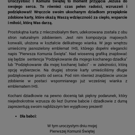
Uroczystość I Komunii Świętej to moment przyjęcia Jezusa do
swojego serca. To również czas pełen radości, wzruszeń i
podziękowań! Wręczcie swoim ukochanym dziadkom przepięknie
zdobione karty, które okażą Waszą wdzięczność za ciepło, wsparcie
i miłość, którą Was darzą.
Prostokątna karta z mlecznobiałym tłem, udekorowana została z obu
stron naturalnym zdobieniem. Jest nim kompozycja majowych
konwalii, ułożona w kształcie delikatnego wianka. W jego wnętrzu
umieścimy jasnozielony emblemat IHS, którego dopełni elegancki
napis "Pierwsza Komunia Święta". Nad wiosenną grafiką znajdować
się będzie sentencja "Podziękowanie dla mojego kochanego dziadka"
lub "Podziękowanie dla mojej kochanej babci" - w zależności, którą
opcję wybierzecie. Na drugiej stronie karty umieściliśmy długie
podziękowanie prosto od serca. Pod nim również znajdziecie urocze
zdobienie w postaci wspomnianego już wcześniej wianka z
emblematem IHS.
Kochani dziadkowie na pewno docenią tak piękny podarunek, który
niejednokrotnie wzrusza do łez! Dumne babcie i dziadkowie z dumą
zaprezentują swoim najbliższym ten wyjątkowy prezent!
Dla babci:
W tym uroczystym dniu mojej
Pierwszej Komunii Świętej