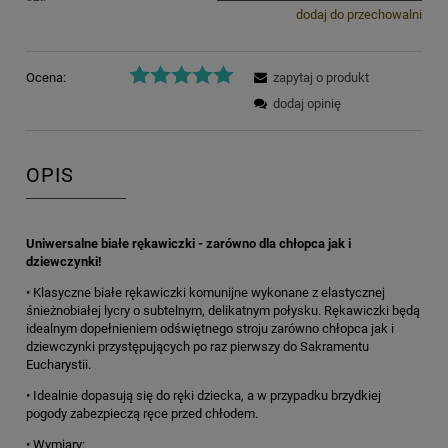
dodaj do przechowalni
Ocena:
zapytaj o produkt
dodaj opinię
OPIS
Uniwersalne białe rękawiczki - zarówno dla chłopca jak i
dziewczynki!
• Klasyczne białe rękawiczki komunijne wykonane z elastycznej
śnieżnobiałej lycry o subtelnym, delikatnym połysku. Rękawiczki będą
idealnym dopełnieniem odświętnego stroju zarówno chłopca jak i
dziewczynki przystępujących po raz pierwszy do Sakramentu
Eucharystii.
• Idealnie dopasują się do ręki dziecka, a w przypadku brzydkiej
pogody zabezpieczą ręce przed chłodem.
•
Wymiary
: