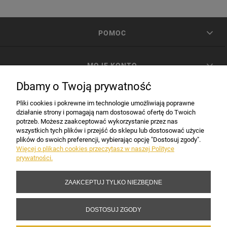
POMOC
MOJE KONTO
Dbamy o Twoją prywatność
PŁATNOŚCI I DOSTAWA
Pliki cookies i pokrewne im technologie umożliwiają poprawne
działanie strony i pomagają nam dostosować ofertę do Twoich
potrzeb. Możesz zaakceptować wykorzystanie przez nas
INFORMACJE
wszystkich tych plików i przejść do sklepu lub dostosować użycie
plików do swoich preferencji, wybierając opcję "Dostosuj zgody".
Więcej o plikach cookies przeczytasz w naszej Polityce
prywatności.
DANE FIRMY
ZAAKCEPTUJ TYLKO NIEZBĘDNE
Copyright 2017-2026 Sakramento.pl
DOSTOSUJ ZGODY