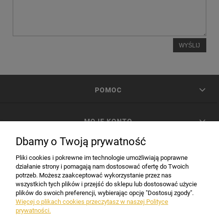
WYŚLIJ
POMOC
MOJE KONTO
Dbamy o Twoją prywatność
PŁATNOŚCI I DOSTAWA
Pliki cookies i pokrewne im technologie umożliwiają poprawne
działanie strony i pomagają nam dostosować ofertę do Twoich
potrzeb. Możesz zaakceptować wykorzystanie przez nas
INFORMACJE
wszystkich tych plików i przejść do sklepu lub dostosować użycie
plików do swoich preferencji, wybierając opcję "Dostosuj zgody".
Więcej o plikach cookies przeczytasz w naszej Polityce
prywatności.
DANE FIRMY