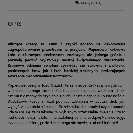
dodaj opinię
OPIS
Wiszące rozety to łatwy i szybki sposób na dekoracyjne
zagospodarowanie przestrzeni na przyjęcie. Papierowe, kolorowe
koła z ażurowymi zdobieniami zachwycą nie jednego gościa i
pozwolą poczuć wyjątkowy nastrój świętowanego wydarzenia.
Kremowe odcienie świetnie sprawdzą się zarówno i wielbicieli
pastelowych barw jak i tych bardziej szalonych, preferujących
tworzenie niecodziennych kontrastów!
Papierowe rozety w ilości 3 sztuk, teraz w super delikatnym wydaniu –
w kolorze jasnego kremu. Każda z rozet ma inną wielkość, dzięki
czemu nie mamy do czynienia z nudą, lecz z elegancja i subtelnością.
Dodatkowo każda z rozet posiada zdobienia w postaci drobnych
wycięć w kształcie kółeczek. Rozety w bardzo prosty i szybki sposób
uda Wam się zainstalować w wybranym przez siebie miejscu. Czy to
nad urodzinowym stołem, na ozdobnej ścianie będącej tłem do zdjęć
czy nad parkietem, gdzie dzieci mogą się bawić, skakać i tańczyć!