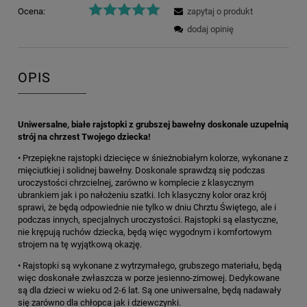
Ocena:
zapytaj o produkt
dodaj opinię
OPIS
Uniwersalne, białe rajstopki z grubszej bawełny doskonale uzupełnią
strój na chrzest Twojego dziecka!
• Przepiękne rajstopki dziecięce w śnieżnobiałym kolorze, wykonane z
mięciutkiej i solidnej bawełny. Doskonale sprawdzą się podczas
uroczystości chrzcielnej, zarówno w komplecie z klasycznym
ubrankiem jak i po nałożeniu szatki. Ich klasyczny kolor oraz krój
sprawi, że będą odpowiednie nie tylko w dniu Chrztu Świętego, ale i
podczas innych, specjalnych uroczystości. Rajstopki są elastyczne,
nie krępują ruchów dziecka, będą więc wygodnym i komfortowym
strojem na tę wyjątkową okazję.
• Rajstopki są wykonane z wytrzymałego, grubszego materiału, będą
więc doskonałe zwłaszcza w porze jesienno-zimowej. Dedykowane
są dla dzieci w wieku od 2-6 lat. Są one uniwersalne, będą nadawały
się zarówno dla chłopca jak i dziewczynki.