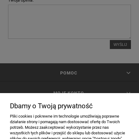
Twoja opinia:
WYŚLIJ
POMOC
MOJE KONTO
Dbamy o Twoją prywatność
PŁATNOŚCI I DOSTAWA
Pliki cookies i pokrewne im technologie umożliwiają poprawne
działanie strony i pomagają nam dostosować ofertę do Twoich
potrzeb. Możesz zaakceptować wykorzystanie przez nas
INFORMACJE
wszystkich tych plików i przejść do sklepu lub dostosować użycie
plików do swoich preferencji, wybierając opcję "Dostosuj zgody".