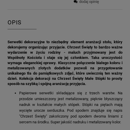
dodaj opinię
OPIS
Serwetki dekoracyjne to niezbędny element aranżacji stołu, który
dekorujemy organizując przyjęcie. Chrzest Święty to bardzo ważne
wydarzenie w życiu rodziny - maluch przyjmowany jest do
Wspólnoty Kościoła i staje się jej członkiem. Taka uroczystość
wymaga eleganckiej oprawy. Klasyczne połączenie białego koloru i
metalizowanych złotych dodatków pozwoli na przygotowanie
unikalnego tła do pamiątkowych zdjęć, które uwiecznią ten ważny
dzień. Kolekcja dekoracji na Chrzest Święty Małe Stópki to prosty
sposób na szybką i spójną aranżację przyjęcia.
Papierowe serwetki składające się z trzech warstw. Na
przodzie umieszczony jest metalizowany, pięknie błyszczący
nadruk w kształcie małych stópek. Stópki na piętach mają
wycięte urocze serduszka. Pod spodem znajduje się napis
"Chrzest Święty" zakończony pod spodem dwoma liniami z
sercem na środku. Super jakość nadruku i metalizowany kolor.