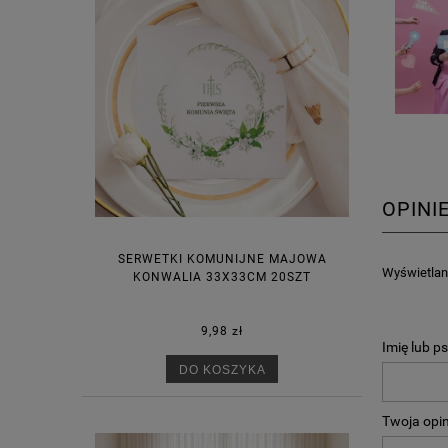
OPINI
SERWETKI KOMUNIJNE MAJOWA
Wyświetlane
KONWALIA 33X33CM 20SZT
9,98 zł
Imię lub p
DO KOSZYKA
Twoja opin