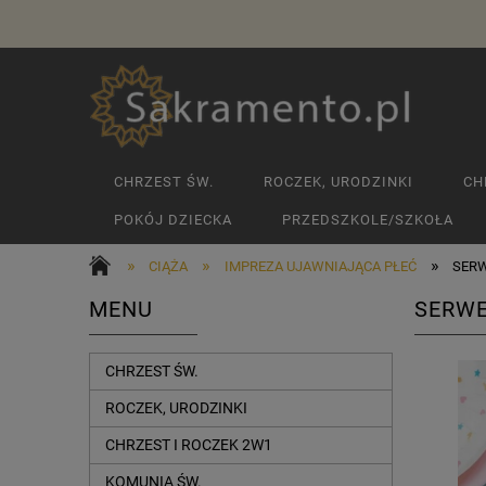
CHRZEST ŚW.
ROCZEK, URODZINKI
CH
POKÓJ DZIECKA
PRZEDSZKOLE/SZKOŁA
»
»
»
CIĄŻA
IMPREZA UJAWNIAJĄCA PŁEĆ
SERWE
MENU
SERWE
CHRZEST ŚW.
ROCZEK, URODZINKI
CHRZEST I ROCZEK 2W1
KOMUNIA ŚW.