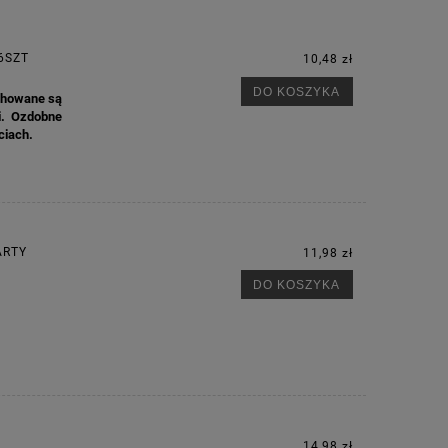
6SZT
10,48 zł
DO KOSZYKA
achowane są
M
i. Ozdobne
ęciach.
ARTY
11,98 zł
DO KOSZYKA
14,98 zł