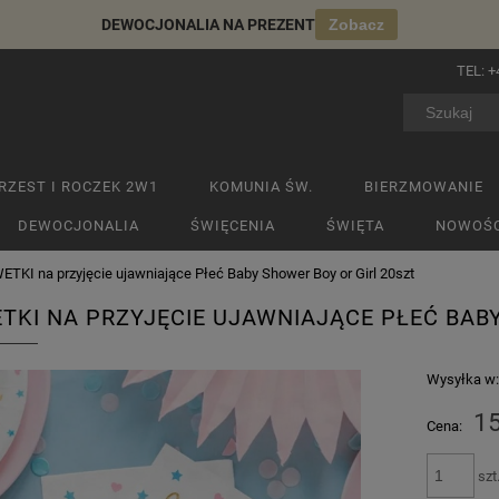
DEWOCJONALIA NA PREZENT
Zobacz
TEL:
+
RZEST I ROCZEK 2W1
KOMUNIA ŚW.
BIERZMOWANIE
DEWOCJONALIA
ŚWIĘCENIA
ŚWIĘTA
NOWOŚC
TKI na przyjęcie ujawniające Płeć Baby Shower Boy or Girl 20szt
TKI NA PRZYJĘCIE UJAWNIAJĄCE PŁEĆ BAB
Wysyłka w
15
Cena:
szt