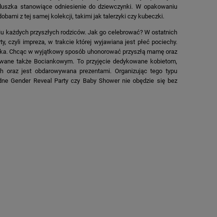
rduszka stanowiące odniesienie do dziewczynki. W opakowaniu
bami z tej samej kolekcji, takimi jak talerzyki czy kubeczki.
iu każdych przyszłych rodziców. Jak go celebrować? W ostatnich
, czyli impreza, w trakcie której wyjawiana jest płeć pociechy.
dziecka. Chcąc w wyjątkowy sposób uhonorować przyszłą mamę oraz
wane także Bociankowym. To przyjęcie dedykowane kobietom,
h oraz jest obdarowywana prezentami. Organizując tego typu
dne Gender Reveal Party czy Baby Shower nie obędzie się bez