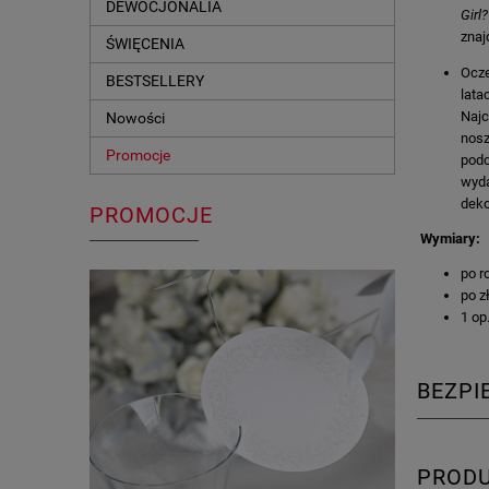
DEWOCJONALIA
Girl?
znaj
ŚWIĘCENIA
Ocze
BESTSELLERY
lata
Najc
Nowości
nos
Promocje
podc
wyda
deko
PROMOCJE
Wymiary:
po r
po z
1 op.
BEZP
PROD