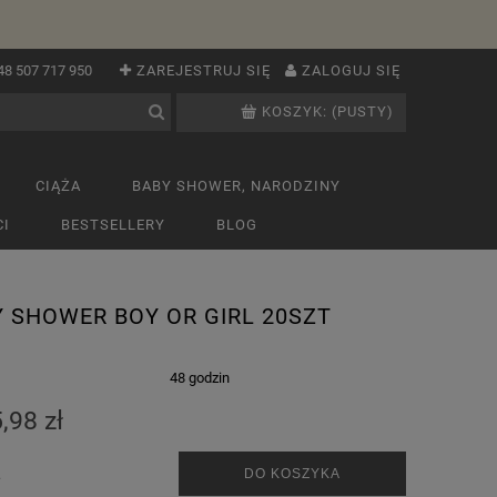
48 507 717 950
ZAREJESTRUJ SIĘ
ZALOGUJ SIĘ
KOSZYK:
(PUSTY)
CIĄŻA
BABY SHOWER, NARODZINY
I
BESTSELLERY
BLOG
Y SHOWER BOY OR GIRL 20SZT
:
48 godzin
,98 zł
.
DO KOSZYKA