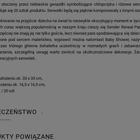
otoczony przez niebieskie gwiazdki symbolizujące chłopczyka i różowe se
duje się 20 sztuk produktu. Serwetki będą się pięknie komponowały z innymi ozdo
kiwanie na przyjście dziecka na świat to niezwykle ekscytujący moment w życ
ch coraz większą popularnością w naszym kraju cieszy się Gender Reveal Party
zęściej nie znają jej nie tylko goście, lecz również para spodziewająca się 
zone pod sercem maleństwo, wyprawić można natomiast Baby Shower, nazy
zas którego główna bohaterka uczestniczy w rozmaitych grach i zabawac
rzenia, szczególną uwagę warto zwrócić na okolicznościowe dekoracje. Ża
racyjnych serwetek.
ozłożeniu ok. 33 x 33 cm,
łożeniu ok. 16,5 x 16,5 cm,
 / 20 szt.
IECZEŃSTWO
↓
UKTY POWIĄZANE