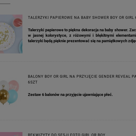
TALERZYKI PAPIEROWE NA BABY SHOWER BOY OR GIRL 
Talerzyki papierowe to piękna dekoracja na baby shower. Z
KA PODZIĘKOWANIE ZŁOTA
GIRLANDA BIAŁE PIÓRKA ZE ZŁOTE
w jasnej kolorystyce, z różowymi i błękitnymi elementam
ONKA KWADRAT 10SZT
talerzyki będą pięknie prezentować się na pamiątkowych zdj
6,98 zł
4,30 zł
na regularna:
9,98 zł
Cena regularna:
7,30 zł
jniższa cena:
3,00 zł
Najniższa cena:
7,30 zł
BALONY BOY OR GIRL NA PRZYJĘCIE GENDER REVEAL P
6SZT
DO KOSZYKA
DO KOSZYKA
Zestaw 6 balonów na przyjęcie ujawniające płeć.
REKWIZYTY DO SESJI FOTO GIRL OR BOY