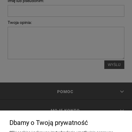
Imię lub pseudonim:
Twoja opinia:
WYŚLIJ
POMOC
MOJE KONTO
Dbamy o Twoją prywatność
PŁATNOŚCI I DOSTAWA