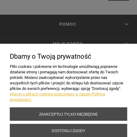
POMOC
MOJE KONTO
Dbamy o Twoją prywatność
PŁATNOŚCI I DOSTAWA
Pliki cookies i pokrewne im technologie umożliwiają poprawne
działanie strony i pomagają nam dostosować ofertę do Twoich
potrzeb. Możesz zaakceptować wykorzystanie przez nas
INFORMACJE
wszystkich tych plików i przejść do sklepu lub dostosować użycie
plików do swoich preferencji, wybierając opcję "Dostosuj zgody".
Więcej o plikach cookies przeczytasz w naszej Polityce
prywatności.
DANE FIRMY
ZAAKCEPTUJ TYLKO NIEZBĘDNE
Copyright 2017-2026 Sakramento.pl
DOSTOSUJ ZGODY