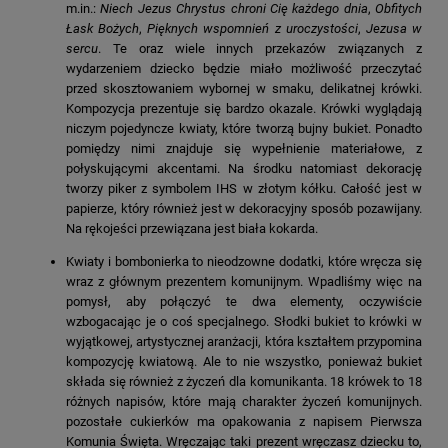
m.in.:
Niech Jezus Chrystus chroni Cię każdego dnia
,
Obfitych
Łask Bożych
,
Pięknych wspomnień z uroczystości
,
Jezusa w
sercu
. Te oraz wiele innych przekazów związanych z
wydarzeniem dziecko będzie miało możliwość przeczytać
przed skosztowaniem wybornej w smaku, delikatnej krówki.
Kompozycja prezentuje się bardzo okazale. Krówki wyglądają
niczym pojedyncze kwiaty, które tworzą bujny bukiet. Ponadto
pomiędzy nimi znajduje się wypełnienie materiałowe, z
połyskującymi akcentami. Na środku natomiast dekorację
tworzy piker z symbolem IHS w złotym kółku. Całość jest w
papierze, który również jest w dekoracyjny sposób pozawijany.
Na rękojeści przewiązana jest biała kokarda.
Kwiaty i bombonierka to nieodzowne dodatki, które wręcza się
wraz z głównym prezentem komunijnym. Wpadliśmy więc na
pomysł, aby połączyć te dwa elementy, oczywiście
wzbogacając je o coś specjalnego. Słodki bukiet to krówki w
wyjątkowej, artystycznej aranżacji, która kształtem przypomina
kompozycję kwiatową. Ale to nie wszystko, ponieważ bukiet
składa się również z życzeń dla komunikanta. 18 krówek to 18
różnych napisów, które mają charakter życzeń komunijnych.
pozostałe cukierków ma opakowania z napisem Pierwsza
Komunia Święta. Wręczając taki prezent wręczasz dziecku to,