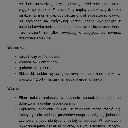
co lubi najbardziej, czyli odrobinę słodkości, ale także
wyjątkowy przekaz. Z pewnością napisy zaciekawią dziecko
bardziej, w momencie, gdy będzie chciał skosztować krówki,
niż wypisane na tradycyjnej kartce. Każda wyciągnięta z
bukietu krówka będzie niosła ze sobą symboliczne przesłanie.
Taki prezent nie tylko rewelacyjnie wygląda, ale również
doskonale smakuje.
Wymiary:
bukiet liczy ok. 40 krówek,
krówka: ok. 7 cm x 2 cm,
grubość: ok. 1,5 cm,
Składniki: cukier, syrop glukozowy, odtłuszczone mleko w
proszku (12,5%), margaryna, woda. Alergeny: mleko.
Ważne:
Piker należy umieścić w bukiecie samodzielnie, jest on
dołączony w osobnym opakowaniu.
Papierowe zdobienie bukietu z zewnątrz może różnić się
kolorystycznie od tego prezentowanego na zdjęciu, jednakże
zachowana jest identyczna estetyka bukietu. W bukietach
wykorzystujemy papier w kolorze, białym, srebrnym i złotym,