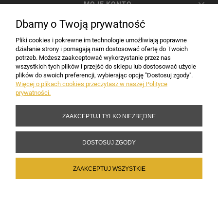
MOJE KONTO
Dbamy o Twoją prywatność
PŁATNOŚCI I DOSTAWA
Pliki cookies i pokrewne im technologie umożliwiają poprawne
działanie strony i pomagają nam dostosować ofertę do Twoich
potrzeb. Możesz zaakceptować wykorzystanie przez nas
INFORMACJE
wszystkich tych plików i przejść do sklepu lub dostosować użycie
plików do swoich preferencji, wybierając opcję "Dostosuj zgody".
Więcej o plikach cookies przeczytasz w naszej Polityce
prywatności.
DANE FIRMY
ZAAKCEPTUJ TYLKO NIEZBĘDNE
Copyright 2017-2026 Sakramento.pl
DOSTOSUJ ZGODY
ZAAKCEPTUJ WSZYSTKIE
POKAŻ PEŁNĄ WERSJĘ STRONY
Sklep internetowy Shoper Premium