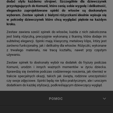
dodać stylu każdemu strojowi. Szczególnie dla dziewczynek
przystępujących do Komunii, które cenią sobie wygodę i delikatność,
elegancko zaprojektowane spinki do włosów są doskonałym
wyborem. Zestaw spinek z białymi różyczkami idealnie wpisuje się
w potrzeby dziewczynek które chcą wyglądać pięknie na każdym
kroku.
Zestaw zawiera sześć spinek do włosów, każda z nich zakończona
jest białą różyczką, precyzyjnie wykonaną z tkaniny, która dodaje im
subtelnej elegancji. Spinki mają klasyczny, metalowy klips, który jest
zarówno funkcjonalny, jak i delikatny dla włosów. Różyczki, wykonane
z trwałego materiału, nie tracą kształtu, nawet przy częstym
używaniu.
Zestaw spinek to doskonały wybór na dodatek do fryzury podczas
Komunii, urodzin i innych ważnych momentów w życiu dziecka.
Sprawdzą się świetnie podczas codziennego noszenia, jak również w
trakcie specjalnych okazji, takich jak święta, rodzinne uroczystości
czy sesje zdjęciowe. Spinki będą nie tylko praktycznym, ale i uroczym
dodatkiem do każdej stylizacji, podkreślającym dziewczęcy wygląd.
POMOC