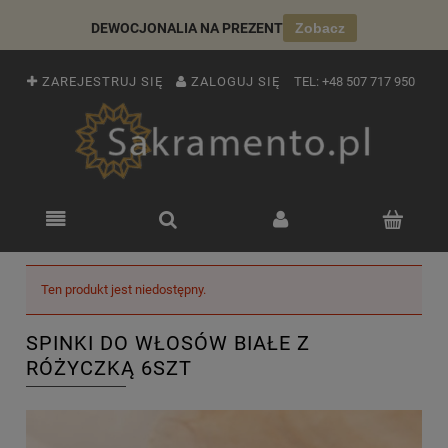
DEWOCJONALIA NA PREZENT
Zobacz
ZAREJESTRUJ SIĘ
ZALOGUJ SIĘ
TEL:
+48 507 717 950
Ten produkt jest niedostępny.
SPINKI DO WŁOSÓW BIAŁE Z
RÓŻYCZKĄ 6SZT