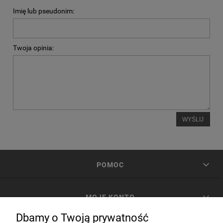
Imię lub pseudonim:
Twoja opinia:
WYŚLIJ
POMOC
MOJE KONTO
Dbamy o Twoją prywatność