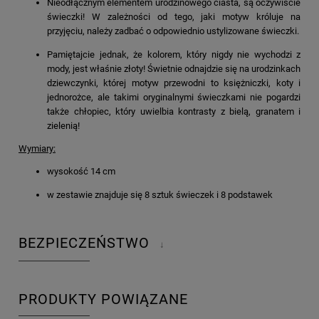
Nieodłącznym elementem urodzinowego ciasta, są oczywiście
świeczki! W zależności od tego, jaki motyw króluje na
przyjęciu, należy zadbać o odpowiednio ustylizowane świeczki.
Pamiętajcie jednak, że kolorem, który nigdy nie wychodzi z
mody, jest właśnie złoty! Świetnie odnajdzie się na urodzinkach
dziewczynki, której motyw przewodni to księżniczki, koty i
jednorożce, ale takimi oryginalnymi świeczkami nie pogardzi
także chłopiec, który uwielbia kontrasty z bielą, granatem i
zielenią!
Wymiary:
wysokość 14 cm
w zestawie znajduje się 8 sztuk świeczek i 8 podstawek
BEZPIECZEŃSTWO
↓
PRODUKTY POWIĄZANE