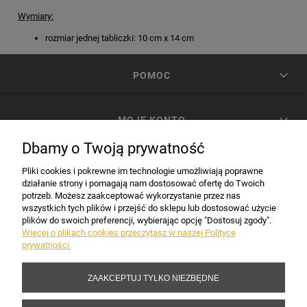
Wymiary:
rozmiar jednej tabliczki: 10 cm x 14 cm
POMOC
MOJE KONTO
Dbamy o Twoją prywatność
PŁATNOŚCI I DOSTAWA
Pliki cookies i pokrewne im technologie umożliwiają poprawne
działanie strony i pomagają nam dostosować ofertę do Twoich
potrzeb. Możesz zaakceptować wykorzystanie przez nas
INFORMACJE
wszystkich tych plików i przejść do sklepu lub dostosować użycie
plików do swoich preferencji, wybierając opcję "Dostosuj zgody".
Więcej o plikach cookies przeczytasz w naszej Polityce
prywatności.
DANE FIRMY
ZAAKCEPTUJ TYLKO NIEZBĘDNE
Copyright 2017-2026 Sakramento.pl