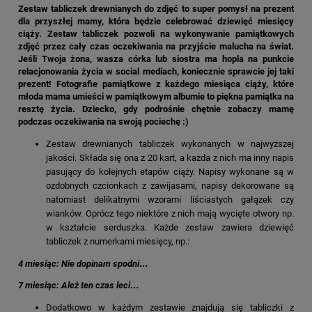
Zestaw tabliczek drewnianych do zdjęć to super pomysł na prezent
dla przyszłej mamy, która będzie celebrować dziewięć miesięcy
ciąży. Zestaw tabliczek pozwoli na wykonywanie pamiątkowych
zdjęć przez cały czas oczekiwania na przyjście malucha na świat.
Jeśli Twoja żona, wasza córka lub siostra ma hopla na punkcie
relacjonowania życia w social mediach, koniecznie sprawcie jej taki
prezent! Fotografie pamiątkowe z każdego miesiąca ciąży, które
młoda mama umieści w pamiątkowym albumie to piękna pamiątka na
resztę życia. Dziecko, gdy podrośnie chętnie zobaczy mamę
podczas oczekiwania na swoją pociechę :)
Zestaw drewnianych tabliczek wykonanych w najwyższej
jakości. Składa się ona z 20 kart, a każda z nich ma inny napis
pasujący do kolejnych etapów ciąży. Napisy wykonane są w
ozdobnych czcionkach z zawijasami, napisy dekorowane są
natomiast delikatnymi wzorami liściastych gałązek czy
wianków. Oprócz tego niektóre z nich mają wycięte otwory np.
w kształcie serduszka. Każde zestaw zawiera dziewięć
tabliczek z numerkami miesięcy, np.:
4 miesiąc: Nie dopinam spodni…
7 miesiąc: Ależ ten czas leci…
Dodatkowo w każdym zestawie znajdują się tabliczki z