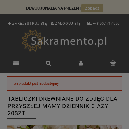
DEWOCJONALIA NA PREZENT
Zobacz
ZAREJESTRUJ SIĘ
ZALOGUJ SIĘ
TEL:
+48 507 717 950
Ten produkt jest niedostępny.
TABLICZKI DREWNIANE DO ZDJĘĆ DLA
PRZYSZŁEJ MAMY DZIENNIK CIĄŻY
20SZT