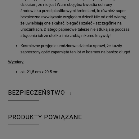
dzieciom, że nie jest Wam obojętna kwestia ochrony
środowiska przed plastikowymi śmieciami, to również super
bezpieczne rozwiązanie względem dzieci! Nie od dziś wiemy,
że uwielbiają one skakać, biegać i szaleć - szczególnie na
urodzinkach. Dlatego papierowe talerze nie stłuką się podczas
strącenia ich ze stolika i nie zrobią nikomu krzywdy!
Kosmiczne przyjęcie urodzinowe dziecka sprawi, że każdy
zaproszony gość zapamięta ten lot w kosmos na bardzo długo!
Wymiary:
ok. 21,5 cm x 29,5 cm
BEZPIECZEŃSTWO
↓
PRODUKTY POWIĄZANE