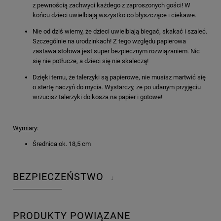
z pewnością zachwyci każdego z zaproszonych gości! W
końcu dzieci uwielbiają wszystko co błyszczące i ciekawe.
Nie od dziś wiemy, że dzieci uwielbiają biegać, skakać i szaleć.
Szczególnie na urodzinkach! Z tego względu papierowa
zastawa stołowa jest super bezpiecznym rozwiązaniem. Nic
się nie potłucze, a dzieci się nie skaleczą!
Dzięki temu, że talerzyki są papierowe, nie musisz martwić się
o stertę naczyń do mycia. Wystarczy, że po udanym przyjęciu
wrzucisz talerzyki do kosza na papier i gotowe!
Wymiary:
Średnica ok. 18,5 cm
BEZPIECZEŃSTWO
↓
PRODUKTY POWIĄZANE