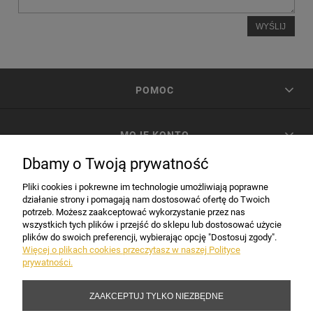
WYŚLIJ
POMOC
MOJE KONTO
Dbamy o Twoją prywatność
PŁATNOŚCI I DOSTAWA
Pliki cookies i pokrewne im technologie umożliwiają poprawne
działanie strony i pomagają nam dostosować ofertę do Twoich
potrzeb. Możesz zaakceptować wykorzystanie przez nas
INFORMACJE
wszystkich tych plików i przejść do sklepu lub dostosować użycie
plików do swoich preferencji, wybierając opcję "Dostosuj zgody".
Więcej o plikach cookies przeczytasz w naszej Polityce
prywatności.
DANE FIRMY
ZAAKCEPTUJ TYLKO NIEZBĘDNE