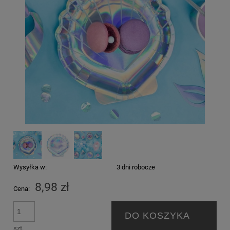
Wysyłka w:
3 dni robocze
8,98 zł
Cena:
DO KOSZYKA
szt.