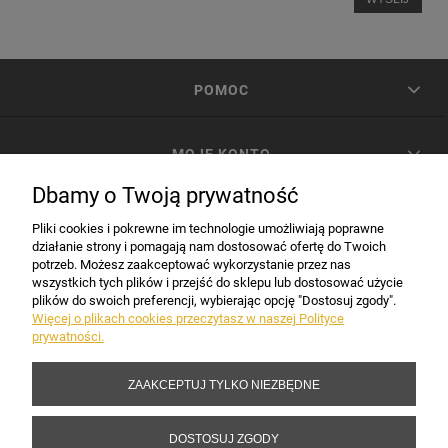
POMOC
MOJE KONTO
Dbamy o Twoją prywatność
PŁATNOŚCI I DOSTAWA
Pliki cookies i pokrewne im technologie umożliwiają poprawne
działanie strony i pomagają nam dostosować ofertę do Twoich
potrzeb. Możesz zaakceptować wykorzystanie przez nas
INFORMACJE
wszystkich tych plików i przejść do sklepu lub dostosować użycie
plików do swoich preferencji, wybierając opcję "Dostosuj zgody".
Więcej o plikach cookies przeczytasz w naszej Polityce
prywatności.
DANE FIRMY
ZAAKCEPTUJ TYLKO NIEZBĘDNE
Copyright 2017-2026 Sakramento.pl
DOSTOSUJ ZGODY