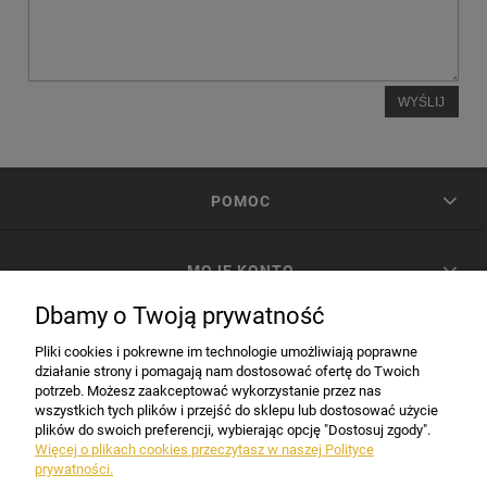
WYŚLIJ
POMOC
MOJE KONTO
Dbamy o Twoją prywatność
PŁATNOŚCI I DOSTAWA
Pliki cookies i pokrewne im technologie umożliwiają poprawne
działanie strony i pomagają nam dostosować ofertę do Twoich
potrzeb. Możesz zaakceptować wykorzystanie przez nas
INFORMACJE
wszystkich tych plików i przejść do sklepu lub dostosować użycie
plików do swoich preferencji, wybierając opcję "Dostosuj zgody".
Więcej o plikach cookies przeczytasz w naszej Polityce
prywatności.
DANE FIRMY