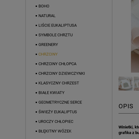
BOHO
NATURAL
LIŚCIE EUKALIPTUSA
SYMBOLE CHRZTU
GREENERY
CHRZCINY
CHRZCINY CHŁOPCA
CHRZCINY DZIEWCZYNKI
KLASYCZNY CHRZEST
BIAŁE KWIATY
GEOMETRYCZNE SERCE
OPIS
ŚWIEŻY EUKALIPTUS
UROCZY CHŁOPIEC
Winietki, 
BŁĘKITNY WÓZEK
grafika z b