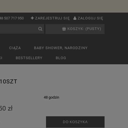
48 507 717 950
ZAREJESTRUJ SIĘ
ZALOGUJ SIĘ
KOSZYK:
(PUSTY)
CIĄŻA
BABY SHOWER, NARODZINY
I
BESTSELLERY
BLOG
 10SZT
:
48 godzin
50 zł
.
DO KOSZYKA