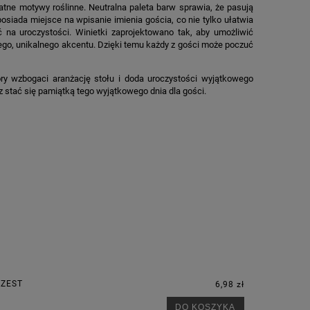
katne motywy roślinne. Neutralna paleta barw sprawia, że pasują
siada miejsce na wpisanie imienia gościa, co nie tylko ułatwia
 na uroczystości. Winietki zaprojektowano tak, aby umożliwić
ego, unikalnego akcentu. Dzięki temu każdy z gości może poczuć
tóry wzbogaci aranżację stołu i doda uroczystości wyjątkowego
az stać się pamiątką tego wyjątkowego dnia dla gości.
RZEST
6,98 zł
DO KOSZYKA