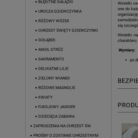
BŁĘKITNE GAŁĄZKI
Winietki ce
one do każd
UROCZA DZIEWCZYNKA
organizacj
samodzielne
RÓŻOWY WÓZEK
się szczegó
CHRZEST ŚWIĘTY DZIEWCZYNKI
Winietki n
GOŁĄBEK
charakteru.
ANIOŁ STRÓŻ
Wymiary:
SAKRAMENTO
po z
DELIKATNE LILIE
ZIELONY WIANEK
BEZP
RÓŻOWE MAGNOLIE
KWIATY
PROD
FUKSJOWY JASKIER
DZIECIĘCA ZABAWA
ZAPROSZENIA NA CHRZEST ŚW.
PROŚBY O ZOSTANIE CHRZESTNYM