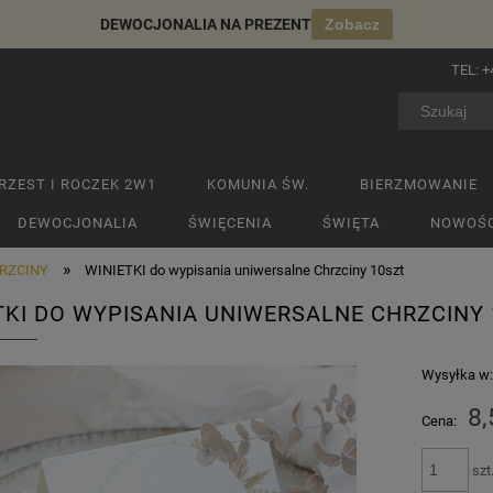
DEWOCJONALIA NA PREZENT
Zobacz
TEL:
+
RZEST I ROCZEK 2W1
KOMUNIA ŚW.
BIERZMOWANIE
DEWOCJONALIA
ŚWIĘCENIA
ŚWIĘTA
NOWOŚC
»
RZCINY
WINIETKI do wypisania uniwersalne Chrzciny 10szt
TKI DO WYPISANIA UNIWERSALNE CHRZCINY
Wysyłka w
8,
Cena:
szt