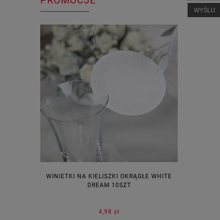
PROMOCJE
WYŚLIJ
WINIETKI NA KIELISZKI OKRĄGŁE WHITE
PUDEŁECZ
DREAM 10SZT
KOR
4,98 zł