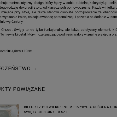
chuje minimalistyczny design, który łączy w sobie subtelną kolorystykę i deli
ego rodzaju dekoracji stołu, od klasycznych po nowoczesne. Każda winietka po
ę miejsca przy stole, ale także stanowi osobiste podziękowanie za obecność
 wypisanie imion, co daje swobodę personalizacji i pozwala na dodanie własn
lnie wyróżniony.
a Chrzest Święty to nie tylko funkcjonalny, ale także estetyczny element, k
 To niewielki detal, który może znacząco podnieść walory wizualne przyjęcia or
łożeniu: 4,5cm x 10cm
IECZEŃSTWO
↓
UKTY POWIĄZANE
BILECIKI Z POTWIERDZENIEM PRZYBYCIA GOŚCI NA CH
ŚWIĘTY CHRZCINY 10 SZT