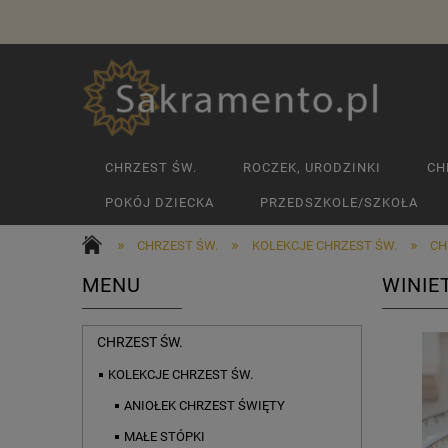
CHRZEST ŚW.
ROCZEK, URODZINKI
CH
POKÓJ DZIECKA
PRZEDSZKOLE/SZKOŁA
»
»
»
CHRZEST ŚW.
KOLEKCJE CHRZEST ŚW.
CH
MENU
WINIE
CHRZEST ŚW.
KOLEKCJE CHRZEST ŚW.
ANIOŁEK CHRZEST ŚWIĘTY
MAŁE STÓPKI