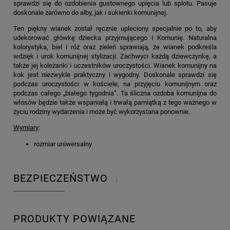
sprawdzi się do ozdobienia gustownego upięcia lub splotu. Pasuje
doskonale zarówno do alby, jak i sukienki komunijnej.
Ten piękny wianek został ręcznie upleciony specjalnie po to, aby
udekorować główkę dziecka przyjmującego I Komunię. Naturalna
kolorystyka, biel i róż oraz zieleń sprawiają, że wianek podkreśla
wdzięk i urok komunijnej stylizacji. Zachwyci każdą dziewczynkę, a
także jej koleżanki i uczestników uroczystości. Wianek komunijny na
kok jest niezwykle praktyczny i wygodny. Doskonale sprawdzi się
podczas uroczystości w kościele, na przyjęciu komunijnym oraz
podczas całego „białego tygodnia”. Ta śliczna ozdoba komunijna do
włosów będzie także wspaniałą i trwałą pamiątką z tego ważnego w
życiu rodziny wydarzenia i może być wykorzystana ponownie.
Wymiary
:
rozmiar uniwersalny
BEZPIECZEŃSTWO
↓
PRODUKTY POWIĄZANE