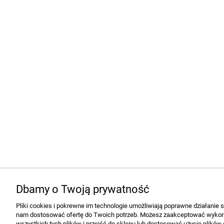
Dbamy o Twoją prywatność
Pliki cookies i pokrewne im technologie umożliwiają poprawne działanie 
nam dostosować ofertę do Twoich potrzeb. Możesz zaakceptować wykorz
wszystkich tych plików i przejść do sklepu lub dostosować użycie plików