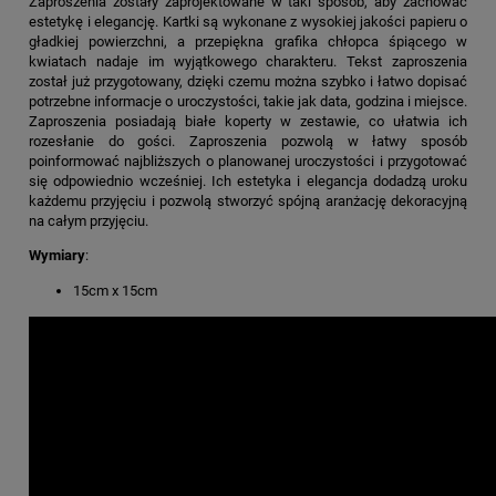
Zaproszenia zostały zaprojektowane w taki sposób, aby zachować
estetykę i elegancję. Kartki są wykonane z wysokiej jakości papieru o
gładkiej powierzchni, a przepiękna grafika chłopca śpiącego w
kwiatach nadaje im wyjątkowego charakteru. Tekst zaproszenia
został już przygotowany, dzięki czemu można szybko i łatwo dopisać
potrzebne informacje o uroczystości, takie jak data, godzina i miejsce.
Zaproszenia posiadają białe koperty w zestawie, co ułatwia ich
rozesłanie do gości. Zaproszenia pozwolą w łatwy sposób
poinformować najbliższych o planowanej uroczystości i przygotować
się odpowiednio wcześniej. Ich estetyka i elegancja dodadzą uroku
każdemu przyjęciu i pozwolą stworzyć spójną aranżację dekoracyjną
na całym przyjęciu.
Wymiary
:
15cm x 15cm