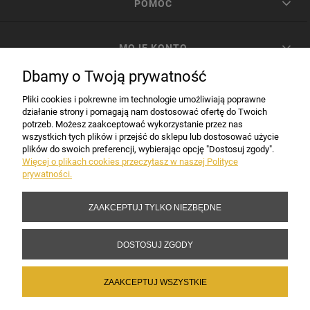
POMOC
MOJE KONTO
Dbamy o Twoją prywatność
PŁATNOŚCI I DOSTAWA
Pliki cookies i pokrewne im technologie umożliwiają poprawne
działanie strony i pomagają nam dostosować ofertę do Twoich
potrzeb. Możesz zaakceptować wykorzystanie przez nas
INFORMACJE
wszystkich tych plików i przejść do sklepu lub dostosować użycie
plików do swoich preferencji, wybierając opcję "Dostosuj zgody".
Więcej o plikach cookies przeczytasz w naszej Polityce
prywatności.
DANE FIRMY
ZAAKCEPTUJ TYLKO NIEZBĘDNE
Copyright 2017-2026 Sakramento.pl
DOSTOSUJ ZGODY
ZAAKCEPTUJ WSZYSTKIE
POKAŻ PEŁNĄ WERSJĘ STRONY