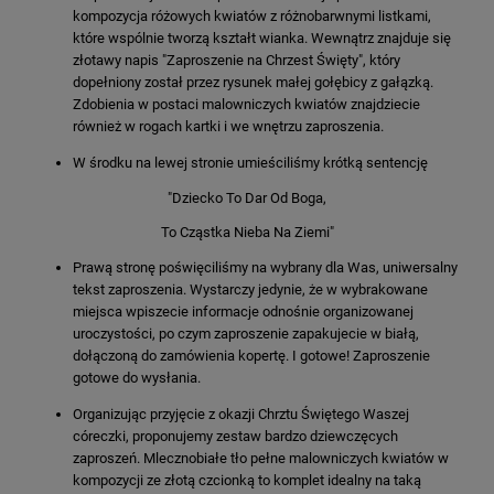
kompozycja różowych kwiatów z różnobarwnymi listkami,
które wspólnie tworzą kształt wianka. Wewnątrz znajduje się
złotawy napis "Zaproszenie na Chrzest Święty", który
dopełniony został przez rysunek małej gołębicy z gałązką.
Zdobienia w postaci malowniczych kwiatów znajdziecie
również w rogach kartki i we wnętrzu zaproszenia.
W środku na lewej stronie umieściliśmy krótką sentencję
"Dziecko To Dar Od Boga,
To Cząstka Nieba Na Ziemi"
Prawą stronę poświęciliśmy na wybrany dla Was, uniwersalny
tekst zaproszenia. Wystarczy jedynie, że w wybrakowane
miejsca wpiszecie informacje odnośnie organizowanej
uroczystości, po czym zaproszenie zapakujecie w białą,
dołączoną do zamówienia kopertę. I gotowe! Zaproszenie
gotowe do wysłania.
Organizując przyjęcie z okazji Chrztu Świętego Waszej
córeczki, proponujemy zestaw bardzo dziewczęcych
zaproszeń. Mlecznobiałe tło pełne malowniczych kwiatów w
kompozycji ze złotą czcionką to komplet idealny na taką