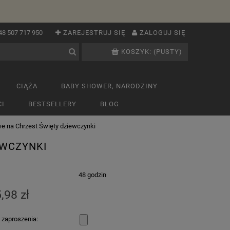
48 507 717 950
ZAREJESTRUJ SIĘ
ZALOGUJ SIĘ
KOSZYK:
(PUSTY)
CIĄŻA
BABY SHOWER, NARODZINY
I
BESTSELLERY
BLOG
 na Chrzest Święty dziewczynki
EWCZYNKI
:
48 godzin
,98 zł
 zaproszenia: