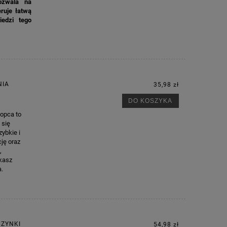
ozwala na
ruje łatwą
iedzi tego
NIA
35,98 zł
DO KOSZYKA
opca to
 się
ybkie i
cję oraz
,
ikasz
a.
CZYNKI
54,98 zł