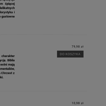
em śpiącej
elikatnych
orystyka i
le gustowne
79,98 zł
DO KOSZYKA
 charakter
cję. Biblia
zestni mają
mentaliów,
a Chrzest z
ki.
10,98 zł