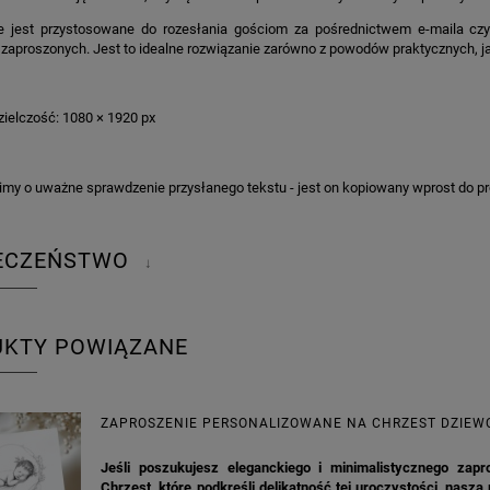
e jest przystosowane do rozesłania gościom za pośrednictwem e-maila cz
zaproszonych. Jest to idealne rozwiązanie zarówno z powodów praktycznych, jak
zielczość: 1080 × 1920 px
imy o uważne sprawdzenie przysłanego tekstu - jest on kopiowany wprost do pr
IECZEŃSTWO
↓
UKTY POWIĄZANE
ZAPROSZENIE PERSONALIZOWANE NA CHRZEST DZIEW
Jeśli poszukujesz eleganckiego i minimalistycznego zapr
Chrzest, które podkreśli delikatność tej uroczystości, nasza