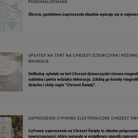
PERSONALIZOWANE
Śliczne, pastelowe zaproszenie idealnie wpisuje się w najnow
OPŁATEK NA TORT NA CHRZEST DZIEWCZYNKI RÓŻOWE
MAGNOLIE
Delikatny opłatek na tort Chrzest dziewczynki różowe magnoli
subtelna i pełna wdzięku dekoracja. Zdobią go kwiaty magnolii
dziecka i złoty napis "Chrzest Święty".
A KIELISZKI OKRĄGŁE WHITE
GIRLANDA BIAŁE PIÓRKA ZE ZŁOTE
DREAM 10SZT
4,98 zł
4,30 zł
ZAPROSZENIE CYFROWE ELEKTRONICZNE CHRZEST ŚW
na regularna:
6,98 zł
Cena regularna:
7,30 zł
jniższa cena:
6,98 zł
Najniższa cena:
7,30 zł
Cyfrowe zaproszenie na Chrzest Święty to idealne połączenie 
nowoczesności, które pozwala w wyjątkowy sposób zaprosić 
DO KOSZYKA
DO KOSZYKA