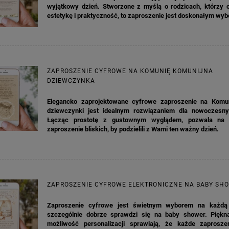
wyjątkowy dzień. Stworzone z myślą o rodzicach, którzy c
estetykę i praktyczność, to zaproszenie jest doskonałym wy
ZAPROSZENIE CYFROWE NA KOMUNIĘ KOMUNIJNA
DZIEWCZYNKA
Elegancko zaprojektowane cyfrowe zaproszenie na Komu
dziewczynki jest idealnym rozwiązaniem dla nowoczesny
Łącząc prostotę z gustownym wyglądem, pozwala na 
zaproszenie bliskich, by podzielili z Wami ten ważny dzień.
ZAPROSZENIE CYFROWE ELEKTRONICZNE NA BABY SH
Zaproszenie cyfrowe jest świetnym wyborem na każdą 
szczególnie dobrze sprawdzi się na baby shower. Piękna
możliwość personalizacji sprawiają, że każde zaprosze