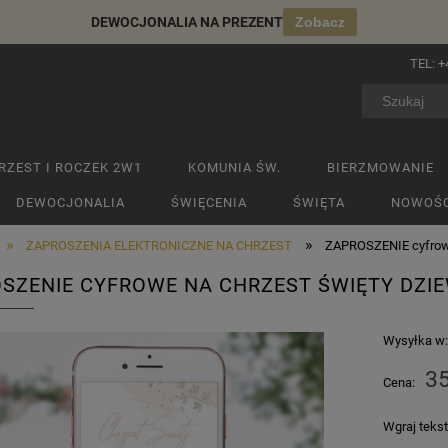
DEWOCJONALIA NA PREZENT
Zobacz
TEL:
+
RZEST I ROCZEK 2W1
KOMUNIA ŚW.
BIERZMOWANIE
DEWOCJONALIA
ŚWIĘCENIA
ŚWIĘTA
NOWOŚC
»
»
ZAPROSZENIA ELEKTRONICZNE NA CHRZEST
ZAPROSZENIE cyfrowe
SZENIE CYFROWE NA CHRZEST ŚWIĘTY DZI
Wysyłka w
35
Cena:
Wgraj tekst