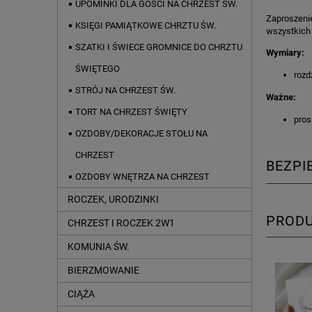
UPOMINKI DLA GOŚCI NA CHRZEST ŚW.
Zaproszeni
KSIĘGI PAMIĄTKOWE CHRZTU ŚW.
wszystkich 
SZATKI I ŚWIECE GROMNICE DO CHRZTU
Wymiary:
ŚWIĘTEGO
rozd
STRÓJ NA CHRZEST ŚW.
Ważne:
TORT NA CHRZEST ŚWIĘTY
pros
OZDOBY/DEKORACJE STOŁU NA
CHRZEST
BEZP
OZDOBY WNĘTRZA NA CHRZEST
ROCZEK, URODZINKI
PROD
CHRZEST I ROCZEK 2W1
KOMUNIA ŚW.
BIERZMOWANIE
CIĄŻA