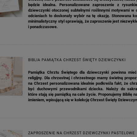
będzie idealna. Personalizowane zaproszenie z rysunki
dziewczynki otoczonej subtelnymi roślinnymi motywami w d
odcieniach to doskonały wybór na tę okazję. Stonowana kol
minimalistyczny styl sprawiają, że zaproszenie jest niezwyk
i ponadczasowe.
BIBLIA PAMIĄTKA CHRZEST ŚWIĘTY DZIEWCZYNKI
Pamiątka Chrztu Świętego dla dziewczynki powinna mieć
religijny. Dla chrzestnej i chrzestnego mamy świetną propozy
na Chrzest personalizowana idealnie podkreśla fakt, że chr
być duchowymi przewodnikami dziecka. Należy do sakra
które stają się pamiątką na całe życie. Proponujemy Biblię n
imieniem, wpisującą się w kolekcję Chrzest Święty Dziewczyn
ZAPROSZENIE NA CHRZEST DZIEWCZYNKI PASTELOWE