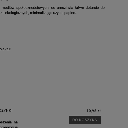
y mediów społecznościowych, co umożliwia łatwe dotarcie do
 i ekologicznych, minimalizując użycie papieru.
ojektu!
CZYNKI
10,98 zł
DO KOSZYKA
oszenia na
 propozycja