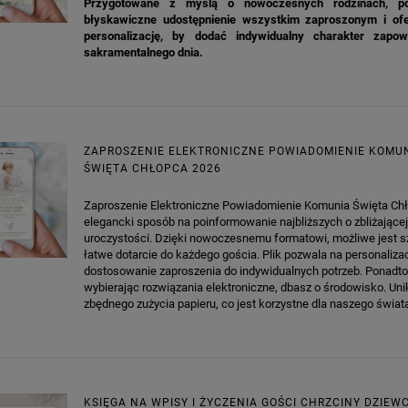
Przygotowane z myślą o nowoczesnych rodzinach, p
błyskawiczne udostępnienie wszystkim zaproszonym i ofe
personalizację, by dodać indywidualny charakter zapow
sakramentalnego dnia.
ZAPROSZENIE ELEKTRONICZNE POWIADOMIENIE KOMU
ŚWIĘTA CHŁOPCA 2026
Zaproszenie Elektroniczne Powiadomienie Komunia Święta Chł
elegancki sposób na poinformowanie najbliższych o zbliżającej
uroczystości. Dzięki nowoczesnemu formatowi, możliwe jest sz
łatwe dotarcie do każdego gościa. Plik pozwala na personaliza
dostosowanie zaproszenia do indywidualnych potrzeb. Ponadto
wybierając rozwiązania elektroniczne, dbasz o środowisko. Un
zbędnego zużycia papieru, co jest korzystne dla naszego świat
KSIĘGA NA WPISY I ŻYCZENIA GOŚCI CHRZCINY DZIEW