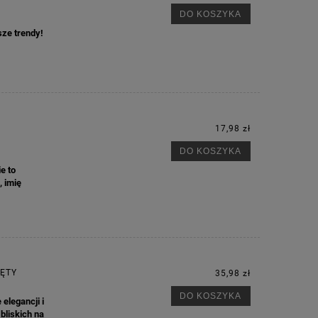
DO KOSZYKA
sze trendy!
17,98 zł
DO KOSZYKA
e to
, imię
M
IĘTY
35,98 zł
DO KOSZYKA
elegancji i
bliskich na