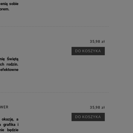
enią sobie
borem.
35,98 zł
DO KOSZYKA
nię Świętą
ch rodzin.
efektowne
OWER
35,98 zł
DO KOSZYKA
okazję, a
 grafika i
nie będzie