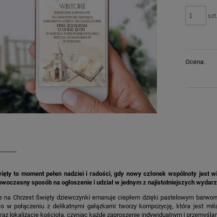
szt
Ocena:
ięty to moment pełen nadziei i radości, gdy nowy członek wspólnoty jest wi
owoczesny sposób na ogłoszenie i udział w jednym z najistotniejszych wydarz
e na Chrzest Święty dziewczynki emanuje ciepłem dzięki pastelowym barwom
o w połączeniu z delikatnymi gałązkami tworzy kompozycję, która jest miła 
raz lokalizację kościoła, czyniąc każde zaproszenie indywidualnym i przemyśl