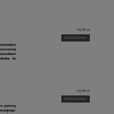
Ą
35,98 zł
DO KOSZYKA
doskonałym
owoczesnej
izerunkiem
idealne do
35,98 zł
DO KOSZYKA
 za pomocą
unijnego.