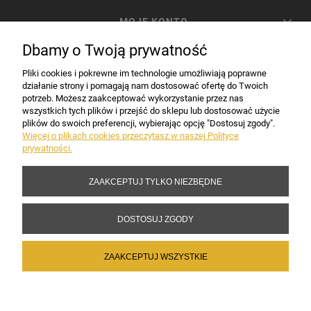
MOJE KONTO
Dbamy o Twoją prywatność
PŁATNOŚCI I DOSTAWA
Pliki cookies i pokrewne im technologie umożliwiają poprawne
działanie strony i pomagają nam dostosować ofertę do Twoich
potrzeb. Możesz zaakceptować wykorzystanie przez nas
INFORMACJE
wszystkich tych plików i przejść do sklepu lub dostosować użycie
plików do swoich preferencji, wybierając opcję "Dostosuj zgody".
Więcej o plikach cookies przeczytasz w naszej Polityce
prywatności.
DANE FIRMY
ZAAKCEPTUJ TYLKO NIEZBĘDNE
Copyright 2017-2026 Sakramento.pl
DOSTOSUJ ZGODY
ZAAKCEPTUJ WSZYSTKIE
POKAŻ PEŁNĄ WERSJĘ STRONY
Sklep internetowy Shoper Premium