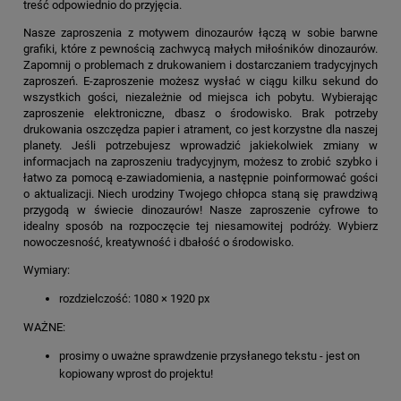
treść odpowiednio do przyjęcia.
Nasze zaproszenia z motywem dinozaurów łączą w sobie barwne
grafiki, które z pewnością zachwycą małych miłośników dinozaurów.
Zapomnij o problemach z drukowaniem i dostarczaniem tradycyjnych
zaproszeń. E-zaproszenie możesz wysłać w ciągu kilku sekund do
wszystkich gości, niezależnie od miejsca ich pobytu. Wybierając
zaproszenie elektroniczne, dbasz o środowisko. Brak potrzeby
drukowania oszczędza papier i atrament, co jest korzystne dla naszej
planety. Jeśli potrzebujesz wprowadzić jakiekolwiek zmiany w
informacjach na zaproszeniu tradycyjnym, możesz to zrobić szybko i
łatwo za pomocą e-zawiadomienia, a następnie poinformować gości
o aktualizacji. Niech urodziny Twojego chłopca staną się prawdziwą
przygodą w świecie dinozaurów! Nasze zaproszenie cyfrowe to
idealny sposób na rozpoczęcie tej niesamowitej podróży. Wybierz
nowoczesność, kreatywność i dbałość o środowisko.
Wymiary:
rozdzielczość: 1080 × 1920 px
WAŻNE:
prosimy o uważne sprawdzenie przysłanego tekstu - jest on
kopiowany wprost do projektu!