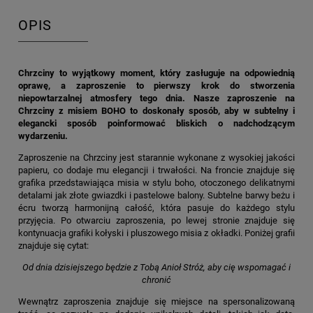
OPIS
Chrzciny to wyjątkowy moment, który zasługuje na odpowiednią
oprawę, a zaproszenie to pierwszy krok do stworzenia
niepowtarzalnej atmosfery tego dnia. Nasze zaproszenie na
Chrzciny z misiem BOHO to doskonały sposób, aby w subtelny i
elegancki sposób poinformować bliskich o nadchodzącym
wydarzeniu.
Zaproszenie na Chrzciny jest starannie wykonane z wysokiej jakości
papieru, co dodaje mu elegancji i trwałości. Na froncie znajduje się
grafika przedstawiająca misia w stylu boho, otoczonego delikatnymi
detalami jak złote gwiazdki i pastelowe balony. Subtelne barwy beżu i
écru tworzą harmonijną całość, która pasuje do każdego stylu
przyjęcia. Po otwarciu zaproszenia, po lewej stronie znajduje się
kontynuacja grafiki kołyski i pluszowego misia z okładki. Poniżej grafii
znajduje się cytat:
Od dnia dzisiejszego będzie z Tobą Anioł Stróż, aby cię wspomagać i
chronić
Wewnątrz zaproszenia znajduje się miejsce na spersonalizowaną