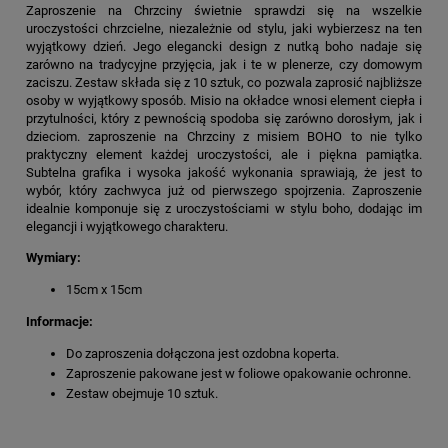
Zaproszenie na Chrzciny świetnie sprawdzi się na wszelkie
uroczystości chrzcielne, niezależnie od stylu, jaki wybierzesz na ten
wyjątkowy dzień. Jego elegancki design z nutką boho nadaje się
zarówno na tradycyjne przyjęcia, jak i te w plenerze, czy domowym
zaciszu. Zestaw składa się z 10 sztuk, co pozwala zaprosić najbliższe
osoby w wyjątkowy sposób. Misio na okładce wnosi element ciepła i
przytulności, który z pewnością spodoba się zarówno dorosłym, jak i
dzieciom. zaproszenie na Chrzciny z misiem BOHO to nie tylko
praktyczny element każdej uroczystości, ale i piękna pamiątka.
Subtelna grafika i wysoka jakość wykonania sprawiają, że jest to
wybór, który zachwyca już od pierwszego spojrzenia. Zaproszenie
idealnie komponuje się z uroczystościami w stylu boho, dodając im
elegancji i wyjątkowego charakteru.
Wymiary:
15cm x 15cm
Informacje:
Do zaproszenia dołączona jest ozdobna koperta.
Zaproszenie pakowane jest w foliowe opakowanie ochronne.
Zestaw obejmuje 10 sztuk.