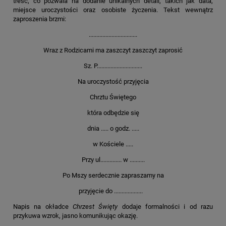
treść, co pozwala na dodanie unikalnych detali, takich jak data,
miejsce uroczystości oraz osobiste życzenia. Tekst wewnątrz
zaproszenia brzmi:
................................
Wraz z Rodzicami ma zaszczyt zaszczyt zaprosić
Sz. P..............................
Na uroczystość przyjęcia
Chrztu Świętego
która odbędzie się
dnia ..... o godz. .....
w Kościele .....
Przy ul.............. w ..........
Po Mszy serdecznie zapraszamy na
przyjęcie do ...................
Napis na okładce
Chrzest Święty
dodaje formalności i od razu
przykuwa wzrok, jasno komunikując okazję.