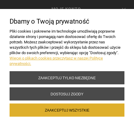
MOJE KONTO
Dbamy o Twoją prywatność
PŁATNOŚCI I DOSTAWA
Pliki cookies i pokrewne im technologie umożliwiają poprawne
działanie strony i pomagają nam dostosować ofertę do Twoich
potrzeb. Możesz zaakceptować wykorzystanie przez nas
INFORMACJE
wszystkich tych plików i przejść do sklepu lub dostosować użycie
plików do swoich preferencji, wybierając opcję "Dostosuj zgody".
Więcej o plikach cookies przeczytasz w naszej Polityce
prywatności.
DANE FIRMY
ZAAKCEPTUJ TYLKO NIEZBĘDNE
Copyright 2017-2026 Sakramento.pl
DOSTOSUJ ZGODY
ZAAKCEPTUJ WSZYSTKIE
POKAŻ PEŁNĄ WERSJĘ STRONY
Sklep internetowy Shoper Premium