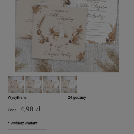
Wysyłka w:
24 godziny
4,98 zł
Cena:
*
Wybierz wariant: