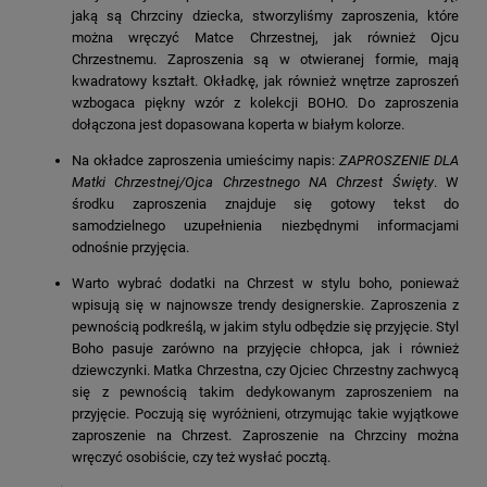
jaką są Chrzciny dziecka, stworzyliśmy zaproszenia, które
można wręczyć Matce Chrzestnej, jak również Ojcu
Chrzestnemu. Zaproszenia są w otwieranej formie, mają
kwadratowy kształt. Okładkę, jak również wnętrze zaproszeń
wzbogaca piękny wzór z kolekcji BOHO. Do zaproszenia
dołączona jest dopasowana koperta w białym kolorze.
Na okładce zaproszenia umieścimy napis:
ZAPROSZENIE DLA
Matki Chrzestnej/Ojca Chrzestnego NA Chrzest Święty
. W
środku zaproszenia znajduje się gotowy tekst do
samodzielnego uzupełnienia niezbędnymi informacjami
odnośnie przyjęcia.
Warto wybrać dodatki na Chrzest w stylu boho, ponieważ
wpisują się w najnowsze trendy designerskie. Zaproszenia z
pewnością podkreślą, w jakim stylu odbędzie się przyjęcie. Styl
Boho pasuje zarówno na przyjęcie chłopca, jak i również
dziewczynki. Matka Chrzestna, czy Ojciec Chrzestny zachwycą
się z pewnością takim dedykowanym zaproszeniem na
przyjęcie. Poczują się wyróżnieni, otrzymując takie wyjątkowe
zaproszenie na Chrzest. Zaproszenie na Chrzciny można
wręczyć osobiście, czy też wysłać pocztą.