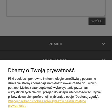
WYŚLIJ
POMOC
MOJE KONTO
Dbamy o Twoją prywatność
PŁATNOŚCI I DOSTAWA
Pliki cookies i pokrewne im technologie umożliwiają poprawne
działanie strony i pomagają nam dostosować ofertę do Twoich
potrzeb. Możesz zaakceptować wykorzystanie przez nas
INFORMACJE
wszystkich tych plików i przejść do sklepu lub dostosować użycie
plików do swoich preferencji, wybierając opcję "Dostosuj zgody".
Więcej o plikach cookies przeczytasz w naszej Polityce
prywatności.
DANE FIRMY