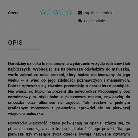
Ocena:
zapytaj o produkt
dodaj opinię
OPIS
Narodziny dziecka to niesamowite wydarzenie w życiu rodziców i ich
najbliższych. Wybierając się na pierwsze odwiedziny do maluszka,
warto zabrać ze sobą prezent, który będzie dostosowany do jego
wieku — a więc do jego zdolności poznawczych i manualnych.
Dobrze sprawdzą się również przedmioty o charakterze pamiątek.
Nie wiesz, co kupić na prezent dla noworodka? Proponujemy box
narodzinowy w stylu boho z pluszowym misiem, zawieszką do
smoczka oraz albumem na zdjęcia. Taki zestaw z pięknym
graficznym motywem z pewnością sprawdzi się na pierwszej
wizycie u maluszka
.
Noworodki większość czasu poświęcają na spanie, zdarza się, że
płaczą i marudzą, a nam trudno jest określić tego powód. Dlatego
pierwsze trzy miesiące życia dziecka bywają nazywane czwartym