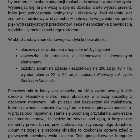
trymestrem — to okres adaptacji malucha do nowych warunków życia.
Wybierając się na pierwszą wizytę do dziecka, warto wybrać prezent,
który jest jednocześnie praktyczny i efektowny. Taki właśnie jest
zestaw narodzinowy w stylu boho
— gotowy do wręczenia box, pełen
pięknych i przydatnych przedmiotów. Taka niespodzianka z pewnością
spodoba się maluszkowi i jego rodzicom!
W skład
zestawu narodzinowego w stylu boho
wchodzą:
pluszowy miś w ubranku z napisem
Mały przyjaciel
zawieszka do smoczka z silikonowymi i drewnianymi
elementami
ozdobny album na zdjęcia kieszonkowy na 200 zdjęć 10 × 15,
wymiar albumu 22 × 22 cm,z napisem
Pierwszy rok życia
Słodkiego Maluszka
Pluszowy miś to klasyczna zabawka, na którą zwróci uwagę każde
dziecko. Mięciutkie ciałko misia ubraliśmy w uroczą koszulkę z
ozdobnym motywem. Taki pluszak jest bezpieczny dla maleństwa,
które z pewnością zacznie ćwiczyć na nim swoje pierwsze uściski, a
w przyszłości najpewniej stanie się ukochaną przytulanką. Zawieszka
do smoczka sprawi, że będzie on zawsze pod ręką, a bezpieczne
elementy przydadzą się przy ząbkowaniu, przynosząc ulgę dziąsłom.
Album na zdjęcia z ozdobną okładką to doskonała oprawa zdjęć z
pierwszych miesięcy życia dziecka. Tak uporządkowane fotografie