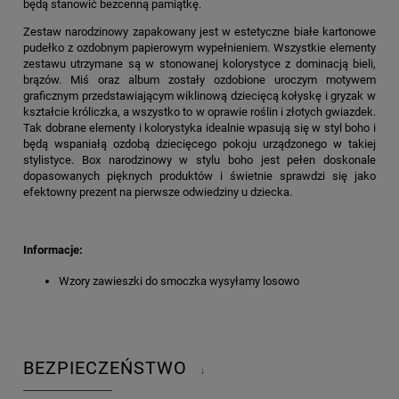
będą stanowić bezcenną pamiątkę.
Zestaw narodzinowy
zapakowany jest w estetyczne białe kartonowe
pudełko z ozdobnym papierowym wypełnieniem. Wszystkie elementy
zestawu utrzymane są w stonowanej kolorystyce z dominacją bieli,
brązów. Miś oraz album zostały ozdobione uroczym motywem
graficznym przedstawiającym wiklinową dziecięcą kołyskę i gryzak w
kształcie króliczka, a wszystko to w oprawie roślin i złotych gwiazdek.
Tak dobrane elementy i kolorystyka idealnie wpasują się w styl boho i
będą wspaniałą ozdobą dziecięcego pokoju urządzonego w takiej
stylistyce.
Box narodzinowy w stylu boho
jest pełen doskonale
dopasowanych pięknych produktów i świetnie sprawdzi się jako
efektowny prezent na pierwsze odwiedziny u dziecka
.
Informacje:
Wzory zawieszki do smoczka wysyłamy losowo
BEZPIECZEŃSTWO
↓