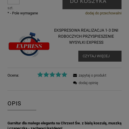
DO KOSZYKA
szt.
*
- Pole wymagane
dodaj do przechowalni
EKSPRESOWA REALIZACJA 1-3 DNI
ROBOCZYCH PRZYSPIESZENIE
WYSYŁKI EXPRESS
CZYTAJ WIĘCEJ
Ocena:
zapytaj o produkt
dodaj opinię
OPIS
Garnitur dla małego eleganta na Chrzest Św. z białą koszulą, muszką
i czapeczką - zachwyci każdego!