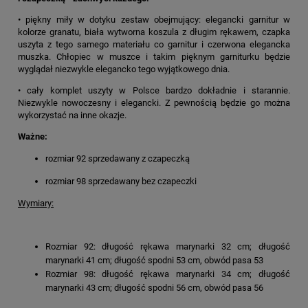
• piękny miły w dotyku zestaw obejmujący: elegancki garnitur w
kolorze granatu, biała wytworna koszula z długim rękawem, czapka
uszyta z tego samego materiału co garnitur i czerwona elegancka
muszka. Chłopiec w muszce i takim pięknym garniturku będzie
wyglądał niezwykle elegancko tego wyjątkowego dnia.
• cały komplet uszyty w Polsce bardzo dokładnie i starannie.
Niezwykle nowoczesny i elegancki. Z pewnością będzie go można
wykorzystać na inne okazje.
Ważne:
rozmiar 92 sprzedawany z czapeczką
rozmiar 98 sprzedawany bez czapeczki
Wymiary:
Rozmiar 92: długość rękawa marynarki 32 cm; długość
marynarki 41 cm; długość spodni 53 cm, obwód pasa 53
Rozmiar 98: długość rękawa marynarki 34 cm; długość
marynarki 43 cm; długość spodni 56 cm, obwód pasa 56