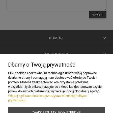
WYŚLIJ
POMOC
MOJE KONTO
Dbamy o Twoją prywatność
PŁATNOŚCI I DOSTAWA
Pliki cookies i pokrewne im technologie umożliwiają poprawne
działanie strony i pomagają nam dostosować ofertę do Twoich
potrzeb. Możesz zaakceptować wykorzystanie przez nas
INFORMACJE
wszystkich tych plików i przejść do sklepu lub dostosować użycie
plików do swoich preferencji, wybierając opcję "Dostosuj zgody".
Więcej o plikach cookies przeczytasz w naszej Polityce
prywatności.
DANE FIRMY
ZAAKCEPTUJ TYLKO NIEZBĘDNE