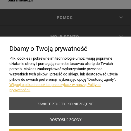
Sakramento.pl!
POMOC
MOJE KONTO
Dbamy o Twoją prywatność
PŁATNOŚCI I DOSTAWA
Pliki cookies i pokrewne im technologie umożliwiają poprawne
działanie strony i pomagają nam dostosować ofertę do Twoich
potrzeb. Możesz zaakceptować wykorzystanie przez nas
INFORMACJE
wszystkich tych plików i przejść do sklepu lub dostosować użycie
plików do swoich preferencji, wybierając opcję "Dostosuj zgody".
Więcej o plikach cookies przeczytasz w naszej Polityce
prywatności.
DANE FIRMY
ZAAKCEPTUJ TYLKO NIEZBĘDNE
Copyright 2017-2026 Sakramento.pl
DOSTOSUJ ZGODY