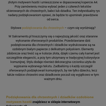
złotym motywem hostii i umieszczone w dopasowanej kopercie A4.
Przy zamówieniu można wybrać jeden z czterech tekstów
skierowanych do chrzestnych, babci lub dziadka. Ten indywidualny rys
nadany podziękowaniom sprawi, że będzie to upominek prawdziwie
od serca.
Stylowe
podziękowania dla chrzestnych
– czym się wyróżniają?
W Sakramento.pl troszczymy się o najwyższą jakość oraz staranne
wykonanie oferowanych produktów. Przedstawiane dziś
podziękowania dla chrzestnych i dziadków wydrukowane są na
ozdobnym białym papierze z delikatnym połyskiem. Elementy
zdobnicze oraz treść są w kolorze złota, dzięki czemu cały karnet jest
szczególnie elegancki, a przy tym utrzymany w tradycyjnej kolorystyce
komunijnej. Stylu dodaje również dekoracyjna czcionka użyta do
wypisania wybranego tekstu. Zadbaliśmy o każdy szczegół
oferowanych podziękowań komunijnych, by nie tylko dziecko, lecz
także rodzice chrzestni oraz dziadkowie poczuli się wyjątkowo w tym
ważnym dniu.
Podziękowania dla chrzestnych i dziadków ozdobione
motywem hostii
znajdziesz w sklepie internetowym