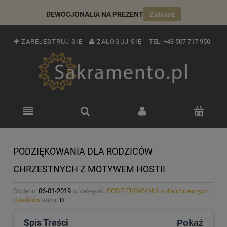
DEWOCJONALIA NA PREZENT
Zobacz
ZAREJESTRUJ SIĘ
ZALOGUJ SIĘ
TEL:
+48 507 717 950
PODZIĘKOWANIA DLA RODZICÓW
CHRZESTNYCH Z MOTYWEM HOSTII
Dodano:
06-01-2019
w kategorii:
PODZIĘKOWANIA > dla chrzesnych i
dziadków
autor:
D
Spis Treści
Pokaż