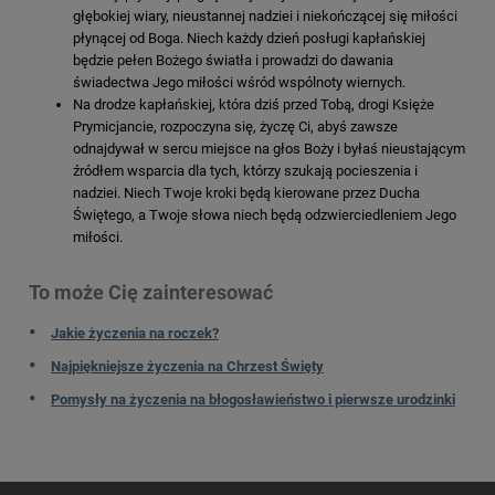
głębokiej wiary, nieustannej nadziei i niekończącej się miłości
płynącej od Boga. Niech każdy dzień posługi kapłańskiej
będzie pełen Bożego światła i prowadzi do dawania
świadectwa Jego miłości wśród wspólnoty wiernych.
Na drodze kapłańskiej, która dziś przed Tobą, drogi Księże
Prymicjancie, rozpoczyna się, życzę Ci, abyś zawsze
odnajdywał w sercu miejsce na głos Boży i byłaś nieustającym
źródłem wsparcia dla tych, którzy szukają pocieszenia i
nadziei. Niech Twoje kroki będą kierowane przez Ducha
Świętego, a Twoje słowa niech będą odzwierciedleniem Jego
miłości.
To może Cię zainteresować
Jakie życzenia na roczek?
Najpiękniejsze życzenia na Chrzest Święty
Pomysły na życzenia na błogosławieństwo i pierwsze urodzinki