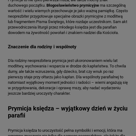
duchowego początku.
Błogosławieństwo prymicyjne
ma szczególną
wartość i wielu wiernych przechowuje je jako ważną pamiątkę. Często
neoprezbiter przygotowuje specjalne obrazki prymicyjne z modlitwą
lub fragmentem Pisma Świętego, które rozdaje uczestnikom. Sam akt
przewodniczenia liturgii przez młodego księdza jest dla parafian
dowodem na żywotność powołań i znakiem nadziei dla Kościoła.
Znaczenie dla rodziny i wspólnoty
Dla rodziny neoprezbitera prymicja jest ukoronowaniem wielu lat
modlitwy, wychowania i wsparcia w drodze do kapłaństwa. To chwila
dumy, ale także wzruszenia, gdy dziecko, brat czy wnuk po raz
pierwszy staje przy ołtarzu jako kapłan. Dla wspólnoty parafialnej to
natomiast wyjątkowy moment jedności i radości – wierni angażują się
w przygotowania, dekoracje i oprawę mszy, aby nadać wydarzeniu
jeszcze bardziej uroczysty charakter.
Prymicja księdza – wyjątkowy dzień w życiu
parafii
Prymicja księdza to uroczystość pełna symboliki i emocji, która ma
ogromne znaczenie nie tylko dla samego neoprezbitera, ale także dla