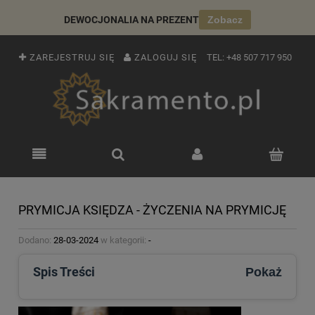
DEWOCJONALIA NA PREZENT
Zobacz
ZAREJESTRUJ SIĘ
ZALOGUJ SIĘ
TEL:
+48 507 717 950
PRYMICJA KSIĘDZA - ŻYCZENIA NA PRYMICJĘ
Dodano:
28-03-2024
w kategorii:
-
Spis Treści
Pokaż