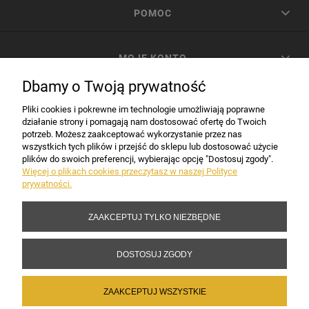
POMOC
MOJE KONTO
Dbamy o Twoją prywatność
PŁATNOŚCI I DOSTAWA
Pliki cookies i pokrewne im technologie umożliwiają poprawne
działanie strony i pomagają nam dostosować ofertę do Twoich
potrzeb. Możesz zaakceptować wykorzystanie przez nas
INFORMACJE
wszystkich tych plików i przejść do sklepu lub dostosować użycie
plików do swoich preferencji, wybierając opcję "Dostosuj zgody".
Więcej o plikach cookies przeczytasz w naszej Polityce
prywatności.
DANE FIRMY
ZAAKCEPTUJ TYLKO NIEZBĘDNE
Copyright 2017-2026 Sakramento.pl
DOSTOSUJ ZGODY
ZAAKCEPTUJ WSZYSTKIE