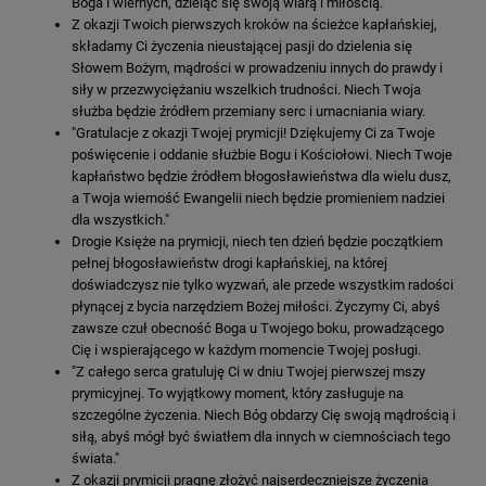
Boga i wiernych, dzieląc się swoją wiarą i miłością."
Z okazji Twoich pierwszych kroków na ścieżce kapłańskiej,
składamy Ci życzenia nieustającej pasji do dzielenia się
Słowem Bożym, mądrości w prowadzeniu innych do prawdy i
siły w przezwyciężaniu wszelkich trudności. Niech Twoja
służba będzie źródłem przemiany serc i umacniania wiary.
"Gratulacje z okazji Twojej prymicji! Dziękujemy Ci za Twoje
poświęcenie i oddanie służbie Bogu i Kościołowi. Niech Twoje
kapłaństwo będzie źródłem błogosławieństwa dla wielu dusz,
a Twoja wierność Ewangelii niech będzie promieniem nadziei
dla wszystkich."
Drogie Księże na prymicji, niech ten dzień będzie początkiem
pełnej błogosławieństw drogi kapłańskiej, na której
doświadczysz nie tylko wyzwań, ale przede wszystkim radości
płynącej z bycia narzędziem Bożej miłości. Życzymy Ci, abyś
zawsze czuł obecność Boga u Twojego boku, prowadzącego
Cię i wspierającego w każdym momencie Twojej posługi.
"Z całego serca gratuluję Ci w dniu Twojej pierwszej mszy
prymicyjnej. To wyjątkowy moment, który zasługuje na
szczególne życzenia. Niech Bóg obdarzy Cię swoją mądrością i
siłą, abyś mógł być światłem dla innych w ciemnościach tego
świata."
Z okazji prymicji pragnę złożyć najserdeczniejsze życzenia