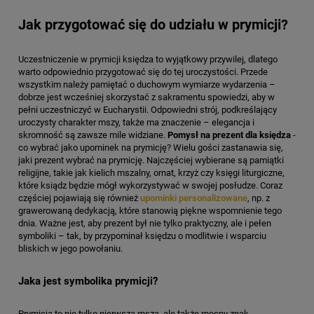
Jak przygotować się do udziału w prymicji?
Uczestniczenie w prymicji księdza to wyjątkowy przywilej, dlatego
warto odpowiednio przygotować się do tej uroczystości. Przede
wszystkim należy pamiętać o duchowym wymiarze wydarzenia –
dobrze jest wcześniej skorzystać z sakramentu spowiedzi, aby w
pełni uczestniczyć w Eucharystii. Odpowiedni strój, podkreślający
uroczysty charakter mszy, także ma znaczenie – elegancja i
skromność są zawsze mile widziane.
Pomysł na prezent dla księdza
-
co wybrać jako upominek na prymicję? Wielu gości zastanawia się,
jaki prezent wybrać na prymicję. Najczęściej wybierane są pamiątki
religijne, takie jak kielich mszalny, ornat, krzyż czy księgi liturgiczne,
które ksiądz będzie mógł wykorzystywać w swojej posłudze. Coraz
częściej pojawiają się również
upominki personalizowane
, np. z
grawerowaną dedykacją, które stanowią piękne wspomnienie tego
dnia. Ważne jest, aby prezent był nie tylko praktyczny, ale i pełen
symboliki – tak, by przypominał księdzu o modlitwie i wsparciu
bliskich w jego powołaniu.
Jaka jest symbolika prymicji?
Prymicja to nie tylko pierwsza msza, ale także mocny znak