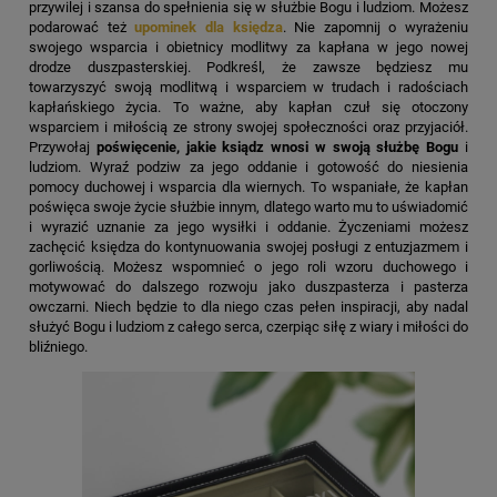
przywilej
i szansa do spełnienia się w służbie Bogu i ludziom. Możesz
podarować też
upominek dla księdza
. Nie zapomnij o wyrażeniu
swojego wsparcia i obietnicy modlitwy za kapłana w jego nowej
drodze duszpasterskiej. Podkreśl, że zawsze będziesz mu
towarzyszyć swoją modlitwą i wsparciem w trudach i radościach
kapłańskiego życia. To ważne, aby kapłan czuł się otoczony
wsparciem i miłością ze strony swojej społeczności oraz przyjaciół.
Przywołaj
poświęcenie, jakie ksiądz wnosi w swoją służbę Bogu
i
ludziom. Wyraź podziw za jego oddanie i gotowość do niesienia
pomocy duchowej i wsparcia dla wiernych. To wspaniałe, że kapłan
poświęca swoje życie służbie innym, dlatego warto mu to uświadomić
i wyrazić uznanie za jego wysiłki i oddanie. Życzeniami możesz
zachęcić
księdza do kontynuowania swojej posługi z entuzjazmem i
gorliwością. Możesz wspomnieć o jego roli wzoru duchowego i
motywować do dalszego rozwoju jako duszpasterza i pasterza
owczarni. Niech będzie to dla niego czas pełen inspiracji, aby nadal
służyć Bogu i ludziom z całego serca, czerpiąc siłę z wiary i miłości do
bliźniego.