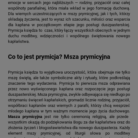
emocje w sercach jego najbliższych — rodziny, przyjaciół oraz całej
wspólnoty parafialnej, która miała wkład w jego formację duchową.
Dla wiernych uczestniczących w mszy prymicyjnej, jak i tych, którzy
składają życzenia, jest to wyraz ich szacunku, miłości oraz wsparcia
dla kapłana w początkowym etapie jego posługi duszpasterskiej.
Prymicja księdza to czas, który łączy wszystkich obecnych w jednym
duchu modlitwy, wdzięczności i wspólnego świętowania nowego
kapłaństwa.
Co to jest prymicja? Msza prymicyjna
Prymicja księdza to wyjątkowa uroczystość, która obejmuje nie tylko
mszę świętą, ale także symboliczne akty i rytuały, które podkreślają
znaczenie tego wydarzenia. Prymicja to pierwsza msza odprawiana
przez nowo wyświęconego kapłana oraz rozpoczęcie jego posługi
duszpasterskiej. Msza prymicyjna, zwykle odbywająca się niedługo po
otrzymaniu święceń kapłańskich, gromadzi licznie rodzinę, przyjaciół,
współbraci kapłanów oraz wiernych z parafii, którzy chcą wesprzeć
młodego kapłana w tym ważnym momencie jego życia duchowego.
Masza prymicyjna
jest nie tylko ceremonią religijną, ale przede
wszystkim okazją do podziękowania Bogu za dar kapłaństwa oraz do
złożenia życzeń i błogosławieństwa dla nowego duszpasterza. Każdy
element mszy prymicyjnej, od liturgii słowa po modlitwy