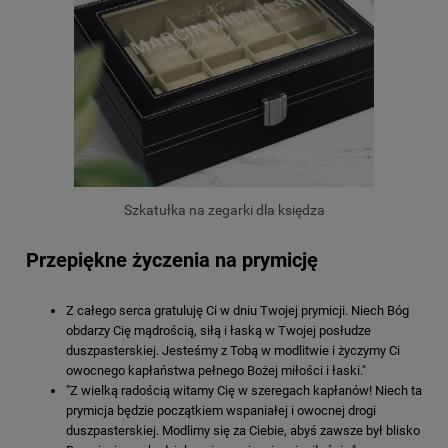
Szkatułka na zegarki dla księdza
Przepiękne życzenia na prymicję
Z całego serca gratuluję Ci w dniu Twojej prymicji. Niech Bóg
obdarzy Cię mądrością, siłą i łaską w Twojej posłudze
duszpasterskiej. Jesteśmy z Tobą w modlitwie i życzymy Ci
owocnego kapłaństwa pełnego Bożej miłości i łaski."
"Z wielką radością witamy Cię w szeregach kapłanów! Niech ta
prymicja będzie początkiem wspaniałej i owocnej drogi
duszpasterskiej. Modlimy się za Ciebie, abyś zawsze był blisko