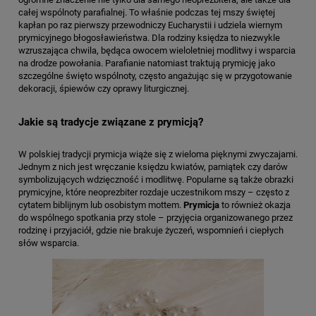
całej wspólnoty parafialnej. To właśnie podczas tej mszy świętej
kapłan po raz pierwszy przewodniczy Eucharystii i udziela wiernym
prymicyjnego błogosławieństwa. Dla rodziny księdza to niezwykle
wzruszająca chwila, będąca owocem wieloletniej modlitwy i wsparcia
na drodze powołania. Parafianie natomiast traktują prymicję jako
szczególne święto wspólnoty, często angażując się w przygotowanie
dekoracji, śpiewów czy oprawy liturgicznej.
Jakie są tradycje związane z prymicją?
W polskiej tradycji prymicja wiąże się z wieloma pięknymi zwyczajami.
Jednym z nich jest wręczanie księdzu kwiatów, pamiątek czy darów
symbolizujących wdzięczność i modlitwę. Popularne są także obrazki
prymicyjne, które neoprezbiter rozdaje uczestnikom mszy – często z
cytatem biblijnym lub osobistym mottem.
Prymicja
to również okazja
do wspólnego spotkania przy stole – przyjęcia organizowanego przez
rodzinę i przyjaciół, gdzie nie brakuje życzeń, wspomnień i ciepłych
słów wsparcia.