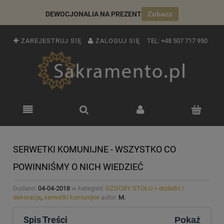
DEWOCJONALIA NA PREZENT
Zobacz
ZAREJESTRUJ SIĘ
ZALOGUJ SIĘ
TEL:
+48 507 717 950
SERWETKI KOMUNIJNE - WSZYSTKO CO
POWINNIŚMY O NICH WIEDZIEĆ
Dodano:
04-04-2018
w kategorii:
OZDOBY STOŁU > dodatki /
dekoracje
,
serwetki komunijne
autor:
M.
Spis Treści
Pokaż