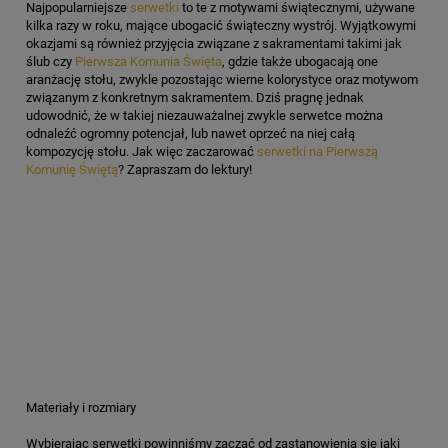
Najpopularniejsze
serwetki
to te z motywami świątecznymi, używane
kilka razy w roku, mające ubogacić świąteczny wystrój. Wyjątkowymi
okazjami są również przyjęcia związane z sakramentami takimi jak
ślub czy
Pierwsza Komunia Święta
, gdzie także ubogacają one
aranżację stołu, zwykle pozostając wierne kolorystyce oraz motywom
związanym z konkretnym sakramentem. Dziś pragnę jednak
udowodnić, że w takiej niezauważalnej zwykle serwetce można
odnaleźć ogromny potencjał, lub nawet oprzeć na niej całą
kompozycję stołu. Jak więc zaczarować
serwetki na Pierwszą
Komunię Świętą
? Zapraszam do lektury!
Materiały i rozmiary
Wybierając serwetki powinniśmy zacząć od zastanowienia się jaki