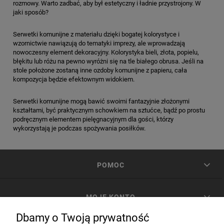
rozmowy. Warto zadbać, aby był estetyczny i ładnie przystrojony. W
jaki sposób?
Serwetki komunijne z materiału dzięki bogatej kolorystyce i
wzornictwie nawiązują do tematyki imprezy, ale wprowadzają
nowoczesny element dekoracyjny. Kolorystyka bieli, złota, popielu,
błękitu lub różu na pewno wyróżni się na tle białego obrusa. Jeśli na
stole położone zostaną inne ozdoby komunijne z papieru, cała
kompozycja będzie efektownym widokiem.
Serwetki komunijne mogą bawić swoimi fantazyjnie złożonymi
kształtami, być praktycznym schowkiem na sztućce, bądź po prostu
podręcznym elementem pielęgnacyjnym dla gości, którzy
wykorzystają je podczas spożywania posiłków.
POMOC
MOJE KONTO
Dbamy o Twoją prywatność