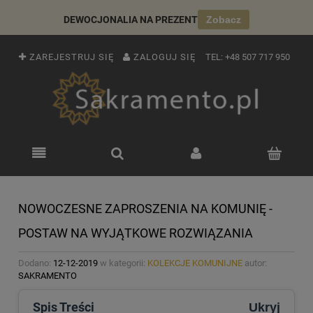
DEWOCJONALIA NA PREZENT
Zobacz
ZAREJESTRUJ SIĘ
ZALOGUJ SIĘ
TEL:
+48 507 717 950
NOWOCZESNE ZAPROSZENIA NA KOMUNIĘ -
POSTAW NA WYJĄTKOWE ROZWIĄZANIA
Dodano:
12-12-2019
w kategorii:
KOLEKCJE KOMUNIJNE
autor:
SAKRAMENTO
Spis Treści
Ukryj