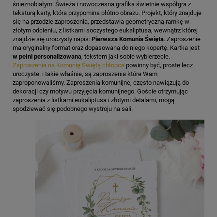
śnieżnobiałym. Świeża i nowoczesna grafika świetnie współgra z
teksturą karty, która przypomina płótno obrazu. Projekt, który znajduje
się na przodzie zaproszenia, przedstawia geometryczną ramkę w
złotym odcieniu, z listkami soczystego eukaliptusa, wewnątrz której
znajdzie się uroczysty napis:
Pierwsza Komunia Święta
. Zaproszenie
ma oryginalny format oraz dopasowaną do niego kopertę. Kartka jest
w pełni personalizowana
, tekstem jaki sobie wybierzecie.
Zaproszenia na Komunię Świętą chłopca
powinny być, proste lecz
uroczyste. i takie właśnie, są zaproszenia które Wam
zaproponowaliśmy. Zaproszenia komunijne, często nawiązują do
dekoracji czy motywu przyjęcia komunijnego. Goście otrzymując
zaproszenia z listkami eukaliptusa i złotymi detalami, mogą
spodziewać się podobnego wystroju na sali.