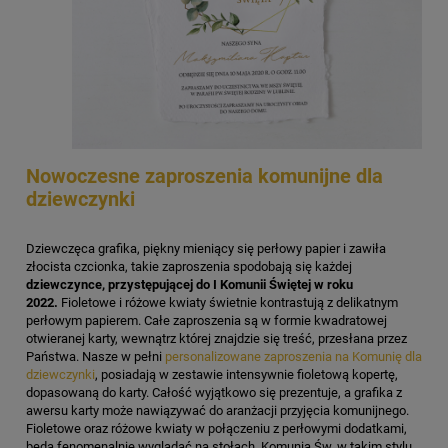
Nowoczesne zaproszenia komunijne dla
dziewczynki
Dziewczęca grafika, piękny mieniący się perłowy papier i zawiła
złocista czcionka, takie zaproszenia spodobają się każdej
dziewczynce, przystępującej do I Komunii Świętej w roku
2022.
Fioletowe i różowe kwiaty świetnie kontrastują z delikatnym
perłowym papierem. Całe zaproszenia są w formie kwadratowej
otwieranej karty, wewnątrz której znajdzie się treść, przesłana przez
Państwa. Nasze w pełni
personalizowane zaproszenia na Komunię dla
dziewczynki
, posiadają w zestawie intensywnie fioletową kopertę,
dopasowaną do karty. Całość wyjątkowo się prezentuje, a grafika z
awersu karty może nawiązywać do aranżacji przyjęcia komunijnego.
Fioletowe oraz różowe kwiaty w połączeniu z perłowymi dodatkami,
będą fenomenalnie wyglądać na stołach. Komunia Św. w takim stylu