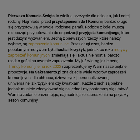
Pierwsza Komunia Święta
to wielkie przeżycie dla dziecka, jak i całej
rodziny. Najmłodsi przed
przystąpieniem do I Komunii
, bardzo długo
się przygotowują w swojej rodzinnej parafii. Rodzice z kolei muszą
rozpocząć przygotowania do organizacji
przyjęcia komunijnego
, które
jest dużym wyzwaniem. Jedną z pierwszych rzeczy, które należy
wybrać, są
zaproszenia komunijne
. Przez długi czas, bardzo
popularnym motywem była
hostia i krzyżyk
, jednak co roku
motywy
zaproszeń komunijnych
, zmieniają się i aktualnie hostia, bardzo
rzadko gości na awersie zaproszenia. My już wiemy, jakie będą:
Trendy komunijne na rok 2022
i zaprezentujemy Wam nasze piękne
propozycje. Na
Sakramento.pl
znajdziecie wiele wzorów zaproszeń
komunijnych: dla chłopca, dziewczynki, personalizowane,
uniwersalne, z krzyżykiem czy kwiatkami. Każde z nich są piękne,
jednak musicie zdecydować się na jedno i my postaramy się ułatwić
Wam to zadanie prezentując, najmodniejsze zaproszenia na przyszły
sezon komunijny.