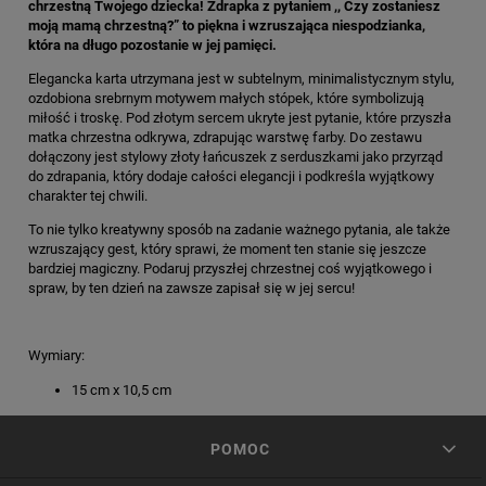
chrzestną Twojego dziecka! Zdrapka z pytaniem ,, Czy zostaniesz
moją mamą chrzestną?” to piękna i wzruszająca niespodzianka,
która na długo pozostanie w jej pamięci.
Elegancka karta utrzymana jest w subtelnym, minimalistycznym stylu,
ozdobiona srebrnym motywem małych stópek, które symbolizują
miłość i troskę. Pod złotym sercem ukryte jest pytanie, które przyszła
matka chrzestna odkrywa, zdrapując warstwę farby. Do zestawu
dołączony jest stylowy złoty łańcuszek z serduszkami jako przyrząd
do zdrapania, który dodaje całości elegancji i podkreśla wyjątkowy
charakter tej chwili.
To nie tylko kreatywny sposób na zadanie ważnego pytania, ale także
wzruszający gest, który sprawi, że moment ten stanie się jeszcze
bardziej magiczny. Podaruj przyszłej chrzestnej coś wyjątkowego i
spraw, by ten dzień na zawsze zapisał się w jej sercu!
Wymiary:
15 cm x 10,5 cm
POMOC