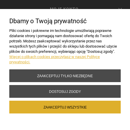
MOJE KONTO
Dbamy o Twoją prywatność
PŁATNOŚCI I DOSTAWA
Pliki cookies i pokrewne im technologie umożliwiają poprawne
działanie strony i pomagają nam dostosować ofertę do Twoich
potrzeb. Możesz zaakceptować wykorzystanie przez nas
INFORMACJE
wszystkich tych plików i przejść do sklepu lub dostosować użycie
plików do swoich preferencji, wybierając opcję "Dostosuj zgody".
Więcej o plikach cookies przeczytasz w naszej Polityce
prywatności.
DANE FIRMY
ZAAKCEPTUJ TYLKO NIEZBĘDNE
Copyright 2017-2026 Sakramento.pl
DOSTOSUJ ZGODY
ZAAKCEPTUJ WSZYSTKIE
POKAŻ PEŁNĄ WERSJĘ STRONY
Sklep internetowy Shoper Premium