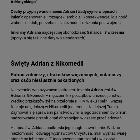
Adriatyckiego
”.
Cechy przypisywane imieniu Adrian (tradycyjnie w opisach
imion):
opanowanie i rozsądek, ambicja i konsekwencja, lojalność
wobec bliskich, potrzeba niezależności i działania po swojemu.
Imieniny Adriana
najczęściej obchodzi się:
5 marca
i
8 września
(spotyka się też inne daty w kalendarzach).
Święty Adrian z Nikomedii
Patron żołnierzy, strażników więziennych, notariuszy
oraz osób niesłusznie oskarżonych
Najczęściej wskazywanym patronem imienia
Adrian
jest
św.
Adrian z Nikomedii
– męczennik z początków chrześcijaństwa.
Według przekazów żył na przełomie III i IV wieku i pełnił ważną
funkcję urzędniczą w Nikomedii (na terenie dzisiejszej Turcji).
Zajmował się sprawami państwowymi, a jego zadaniem było m.in.
nadzorowanie przesłuchań chrześcijan w czasie prześladowań.
Historia św. Adriana podkreśla jego nagłe nawrócenie. Widząc
niezłomność i odwagę wyznawców Chrystusa, miał wyznać wiarę i
stanąć po ich stronie. Z tego powodu sam został uwięziony i