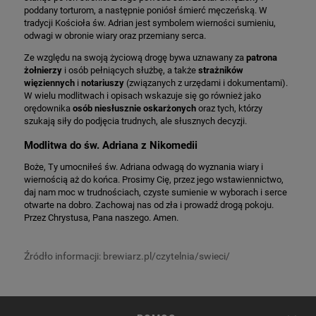
poddany torturom, a następnie poniósł śmierć męczeńską. W
tradycji Kościoła św. Adrian jest symbolem wierności sumieniu,
odwagi w obronie wiary oraz przemiany serca.
Ze względu na swoją życiową drogę bywa uznawany za
patrona
żołnierzy
i osób pełniących służbę, a także
strażników
więziennych
i
notariuszy
(związanych z urzędami i dokumentami).
W wielu modlitwach i opisach wskazuje się go również jako
orędownika
osób niesłusznie oskarżonych
oraz tych, którzy
szukają siły do podjęcia trudnych, ale słusznych decyzji.
Modlitwa do św. Adriana z Nikomedii
Boże, Ty umocniłeś św. Adriana odwagą do wyznania wiary i
wiernością aż do końca. Prosimy Cię, przez jego wstawiennictwo,
daj nam moc w trudnościach, czyste sumienie w wyborach i serce
otwarte na dobro. Zachowaj nas od zła i prowadź drogą pokoju.
Przez Chrystusa, Pana naszego. Amen.
Źródło informacji: brewiarz.pl/czytelnia/swieci/