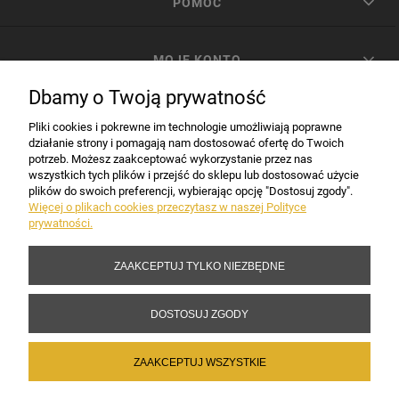
POMOC
MOJE KONTO
Dbamy o Twoją prywatność
PŁATNOŚCI I DOSTAWA
Pliki cookies i pokrewne im technologie umożliwiają poprawne
działanie strony i pomagają nam dostosować ofertę do Twoich
potrzeb. Możesz zaakceptować wykorzystanie przez nas
INFORMACJE
wszystkich tych plików i przejść do sklepu lub dostosować użycie
plików do swoich preferencji, wybierając opcję "Dostosuj zgody".
Więcej o plikach cookies przeczytasz w naszej Polityce
prywatności.
DANE FIRMY
ZAAKCEPTUJ TYLKO NIEZBĘDNE
Copyright 2017-2026 Sakramento.pl
DOSTOSUJ ZGODY
ZAAKCEPTUJ WSZYSTKIE
POKAŻ PEŁNĄ WERSJĘ STRONY