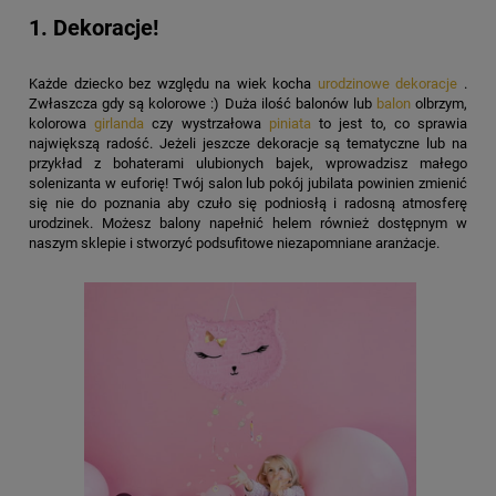
1. Dekoracje!
Każde dziecko bez względu na wiek kocha
urodzinowe dekoracje
.
Zwłaszcza gdy są kolorowe :) Duża ilość balonów lub
balon
olbrzym,
kolorowa
girlanda
czy wystrzałowa
piniata
to jest to, co sprawia
największą radość. Jeżeli jeszcze dekoracje są tematyczne lub na
przykład z bohaterami ulubionych bajek, wprowadzisz małego
solenizanta w euforię! Twój salon lub pokój jubilata powinien zmienić
się nie do poznania aby czuło się podniosłą i radosną atmosferę
urodzinek. Możesz balony napełnić helem również dostępnym w
naszym sklepie i stworzyć podsufitowe niezapomniane aranżacje.