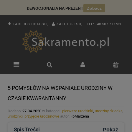
DEWOCJONALIA NA PREZENT
Zobacz
ZAREJESTRUJ SIĘ
ZALOGUJ SIĘ
TEL:
+48 507 717 950
5 POMYSŁÓW NA WSPANIAŁE URODZINY W
CZASIE KWARANTANNY
Dodano:
27-04-2020
w kategorii:
pierwsze urodzinki
,
urodziny dziecka
,
urodzinki
,
przyjęcie urodzinowe
autor:
FbMarzena
Spis Treści
Pokaż