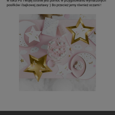
w roku! Po Twojej stronie jest pomoc w przygotowaniu wymarzonych
posiłków i bajkowej zastawy :) Bo przecież jemy również oczami !