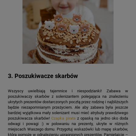
3. Poszukiwacze skarbów
Wszyscy uwielbiają tajemnice i niespodzianki! Zabawa w
poszukiwaczy skarbów z solenizantem polegająca na znalezieniu
ukrytych prezentów dostarczonych pocztą przez rodzinę i najbliższych
będzie niezapomnianym przeżyciem. Ale aby zabawa była jeszcze
bardziej wyjątkowa mały solenizant musi mieć atrybuty prawdziwego
poszukiwacza skarbów!
Czapka pirata
z opaską na jedno oko doda
odwagi i powagi :) w polowaniu na prezenty, ukryte w różnych
miejscach Waszego domu. Przygotuj wskazówki lub mapę skarbów,
która pomoże w odnalezieniu upragnionych prezentów. Pamiętajcie –