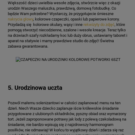
Większość dzieci uwielbia wesołe zdjęcia, stwórzcie więc z okazji
urodzin Waszego maluszka, prawdziwą, domową fotobudkę. Co
będzie Wam potrzebne? Wystarczy, że przygotujecie śmieszne
nakrycia głowy
, kolorowe czapeczki, opaski lub papierowe korony.
Przydadzą się kolorowe okulary, wąsy i inne
rekwizyty do zdjęć
, które
pomogą stworzyć niecodzienne, szalone i wesołe kreacje. Teraz tylko
na drzwiach szafy rozkładamy koc lub duży obrus, ustawiamy taboret i
aparat na statywie i mamy prawdziwe studio do zdjęć! Świetna
zabawa gwarantowana.
5. Urodzinowa uczta
Pozwól małemu solenizantowi w całości zaplanować menu na ten
dzień. Niech Wasze dziecko zaplanuje iście królewskie śniadanie
przygotowane z ulubionych składników, pyszny obiad oraz wymarzony
tort. Jeżeli zaproponowane potrawy jak lody z polewą czekoladową na
śniadanie, nie bardzo wpisują się z najzdrowszy harmonogram
posiłków, nie odmawiaj! W końcu to wyjątkowy dzień i zdarza się raz