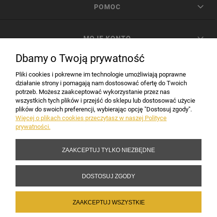
POMOC
MOJE KONTO
Dbamy o Twoją prywatność
PŁATNOŚCI I DOSTAWA
Pliki cookies i pokrewne im technologie umożliwiają poprawne
działanie strony i pomagają nam dostosować ofertę do Twoich
potrzeb. Możesz zaakceptować wykorzystanie przez nas
INFORMACJE
wszystkich tych plików i przejść do sklepu lub dostosować użycie
plików do swoich preferencji, wybierając opcję "Dostosuj zgody".
Więcej o plikach cookies przeczytasz w naszej Polityce
prywatności.
DANE FIRMY
ZAAKCEPTUJ TYLKO NIEZBĘDNE
Copyright 2017-2026 Sakramento.pl
DOSTOSUJ ZGODY
ZAAKCEPTUJ WSZYSTKIE
POKAŻ PEŁNĄ WERSJĘ STRONY