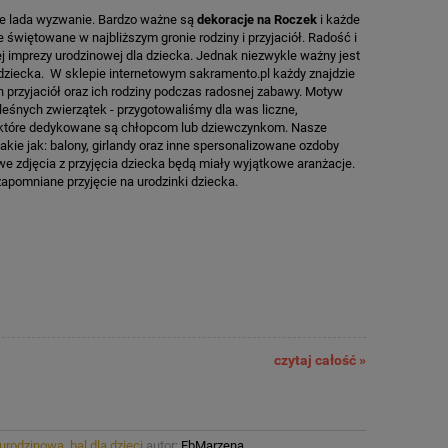
nie lada wyzwanie. Bardzo ważne są
dekoracje na Roczek
i każde
 świętowane w najbliższym gronie rodziny i przyjaciół. Radość i
 imprezy urodzinowej dla dziecka. Jednak niezwykle ważny jest
 dziecka. W sklepie internetowym sakramento.pl każdy znajdzie
h przyjaciół oraz ich rodziny podczas radosnej zabawy. Motyw
leśnych zwierzątek - przygotowaliśmy dla was liczne,
, które dedykowane są chłopcom lub dziewczynkom. Nasze
 takie jak: balony, girlandy oraz inne spersonalizowane ozdoby
e zdjęcia z przyjęcia dziecka będą miały wyjątkowe aranżacje.
zapomniane przyjęcie na urodzinki dziecka.
czytaj całość »
urodzinowa
,
bal dla dzieci
autor:
FbMarzena