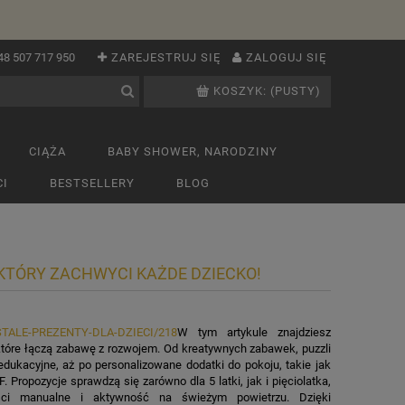
48 507 717 950
ZAREJESTRUJ SIĘ
ZALOGUJ SIĘ
KOSZYK:
(PUSTY)
CIĄŻA
BABY SHOWER, NARODZINY
I
BESTSELLERY
BLOG
 KTÓRY ZACHWYCI KAŻDE DZIECKO!
ZOSTALE-PREZENTY-DLA-DZIECI/218
W tym artykule znajdziesz
, które łączą zabawę z rozwojem. Od kreatywnych zabawek, puzzli
edukacyjne, aż po personalizowane dodatki do pokoju, takie jak
 Propozycje sprawdzą się zarówno dla 5 latki, jak i pięciolatka,
ości manualne i aktywność na świeżym powietrzu. Dzięki