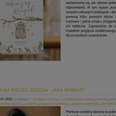
zastanówmy się, jak zdrowe jedze
odpowiedniki. W tym wpisie prze
zarazem zdrowych przekąsek i des
pomocą kilku prostych trików 
KA PODZIĘKOWANIE ZŁOTA
GIRLANDA BIAŁE PIÓRKA ZE ZŁOTE
kolorowe i pełne smaku przyjęcie
ONKA KWADRAT 10SZT
ich rodziców. Zapraszamy do o
charakter przyjęcia urodzinowego
dla wszystkich uczestników.
6,98 zł
4,30 zł
na regularna:
9,98 zł
Cena regularna:
7,30 zł
jniższa cena:
3,00 zł
Najniższa cena:
7,30 zł
DO KOSZYKA
DO KOSZYKA
A NA ROCZEK DZIECKA - JAKĄ WYBRAĆ?
-01-2022
w kategorii:
1 urodziny chłopca
,
1 urodziny dziewczynki
,
prezenty
,
upom
rodziny dziecka
,
urodzinki
,
przyjęcie urodzinowe
,
zabawa urodzinowa
,
dla dziec
Pierwsze urodziny dziecka to jede