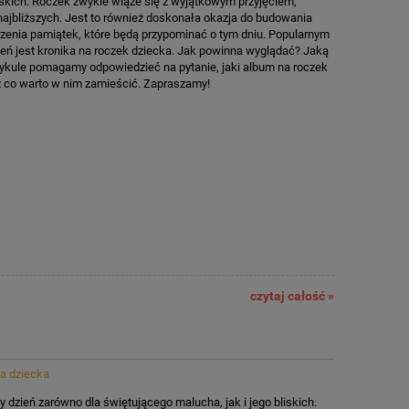
iskich. Roczek zwykle wiąże się z wyjątkowym przyjęciem,
ajbliższych. Jest to również doskonała okazja do budowania
enia pamiątek, które będą przypominać o tym dniu. Popularnym
ń jest kronika na roczek dziecka. Jak powinna wyglądać? Jaką
tykule pomagamy odpowiedzieć na pytanie, jaki album na roczek
az co warto w nim zamieścić. Zapraszamy!
czytaj całość »
la dziecka
 dzień zarówno dla świętującego malucha, jak i jego bliskich.