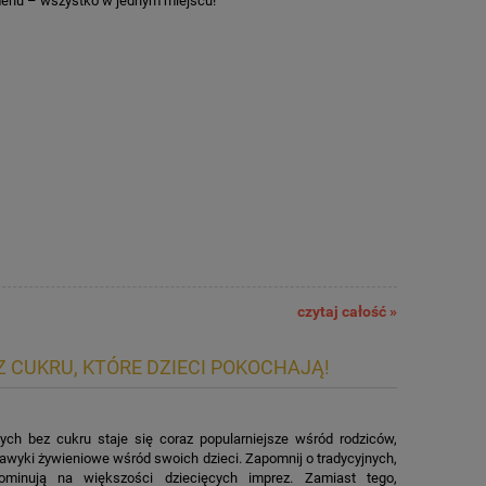
menu – wszystko w jednym miejscu!
czytaj całość »
 CUKRU, KTÓRE DZIECI POKOCHAJĄ!
ych bez cukru staje się coraz popularniejsze wśród rodziców,
wyki żywieniowe wśród swoich dzieci. Zapomnij o tradycyjnych,
ominują na większości dziecięcych imprez. Zamiast tego,