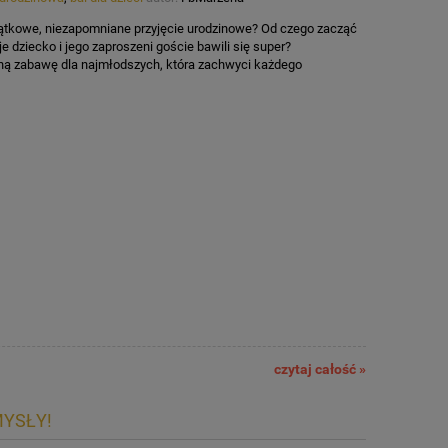
ątkowe, niezapomniane przyjęcie urodzinowe? Od czego zacząć
e dziecko i jego zaproszeni goście bawili się super?
ną zabawę dla najmłodszych, która zachwyci każdego
czytaj całość »
MYSŁY!