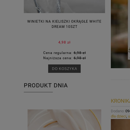
WINIETKI NA KIELISZKI OKRĄGŁE WHITE
PUDEŁECZ
DREAM 10SZT
KOR
4,98 zł
Cena regularna:
6,98 zł
Ce
Najniższa cena:
6,98 zł
Na
DO KOSZYKA
PRODUKT DNIA
KRONIK
Dodano:
09
dla dzieci
,
u