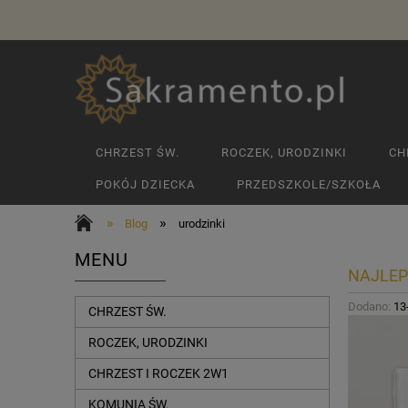
CHRZEST ŚW.
ROCZEK, URODZINKI
CH
POKÓJ DZIECKA
PRZEDSZKOLE/SZKOŁA
»
»
Blog
urodzinki
MENU
NAJLEP
Dodano:
13
CHRZEST ŚW.
ROCZEK, URODZINKI
CHRZEST I ROCZEK 2W1
KOMUNIA ŚW.