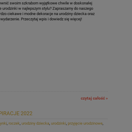
apewnić swoim szkrabom wyjątkowe chwile w doskonałej
ce urodzinki w najlepszym stylu? Zapraszamy do naszego
rdzo ciekawe i modne dekoracje na urodziny dziecka oraz
 wydarzenie. Przeczytaj wpis i dowiedz się więcej!
czytaj całość »
PIRACJE 2022
ynki
,
roczek
,
urodziny dziecka
,
urodzinki
,
przyjęcie urodzinowe
,