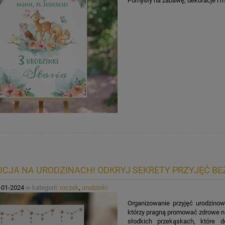
Pomysły na zabawę, dekoracje i 
CJA NA URODZINACH! ODKRYJ SEKRETY PRZYJĘĆ BEZ
-01-2024
w kategorii:
roczek
,
urodzinki
Organizowanie przyjęć urodzinow
którzy pragną promować zdrowe na
słodkich przekąskach, które d