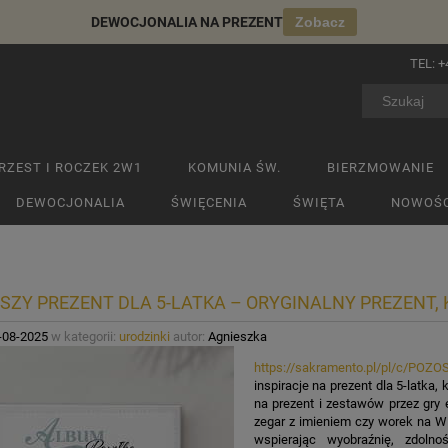
DEWOCJONALIA NA PREZENT
Zobacz
TEL:
+
RZEST I ROCZEK 2W1
KOMUNIA ŚW.
BIERZMOWANIE
DEWOCJONALIA
ŚWIĘCENIA
ŚWIĘTA
NOWOŚC
SZY PREZENT DLA 5-LATKA – ORYGINALNY PREZENT,
-08-2025
w kategorii:
urodzinki
autor:
Agnieszka
https://sakramento.pl/pl/c/PO
inspiracje na prezent dla 5-latka
na prezent i zestawów przez gry 
zegar z imieniem czy worek na WF.
wspierając wyobraźnię, zdoln