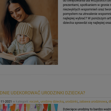
do świętowania dla wszystkich bl
prezentami, spotkaniem w gronie n
niezwykłych wspomnień oraz tworz
pomysłem na utrwalenie wspomnie
najlepiej wybrać? W poniższym ar
dziecka sprawdzi się najlepiej or
DNIE UDEKOROWAĆ URODZINKI DZIECKA?
-11-2021
w kategorii:
roczek
,
urodziny dziecka
,
urodzinki
,
zabawa urodzinowa
,
d
Dziecięce urodziny to bardzo ważny