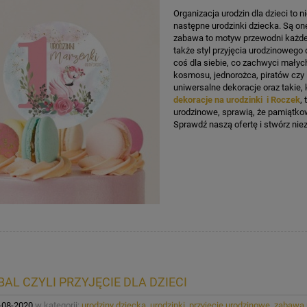
Organizacja urodzin dla dzieci to 
następne urodzinki dziecka. Są one
zabawa to motyw przewodni każdej
także styl przyjęcia urodzinowego
coś dla siebie, co zachwyci małyc
kosmosu, jednorożca, piratów czy 
uniwersalne dekoracje oraz takie
dekoracje na urodzinki i Roczek
,
urodzinowe, sprawią, że pamiątkow
Sprawdź naszą ofertę i stwórz nie
AL CZYLI PRZYJĘCIE DLA DZIECI
-08-2020
w kategorii:
urodziny dziecka
,
urodzinki
,
przyjęcie urodzinowe
,
zabawa 