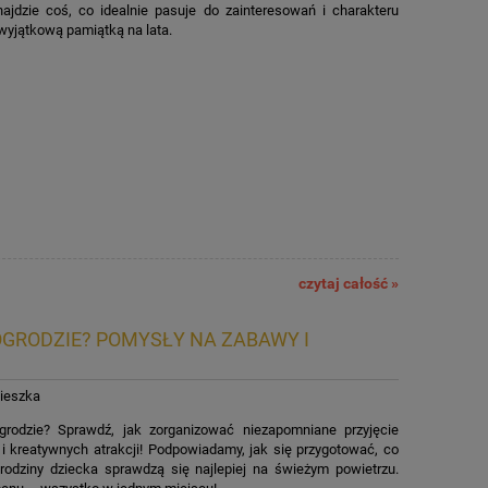
jdzie coś, co idealnie pasuje do zainteresowań i charakteru
 wyjątkową pamiątką na lata.
czytaj całość »
OGRODZIE? POMYSŁY NA ZABAWY I
ieszka
grodzie? Sprawdź, jak zorganizować niezapomniane przyjęcie
i kreatywnych atrakcji! Podpowiadamy, jak się przygotować, co
urodziny dziecka sprawdzą się najlepiej na świeżym powietrzu.