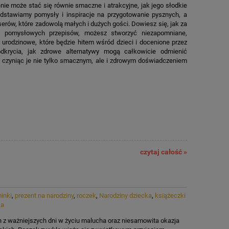
nie może stać się równie smaczne i atrakcyjne, jak jego słodkie
dstawiamy pomysły i inspiracje na przygotowanie pysznych, a
erów, które zadowolą małych i dużych gości. Dowiesz się, jak za
i pomysłowych przepisów, możesz stworzyć niezapomniane,
M
 urodzinowe, które będzie hitem wśród dzieci i docenione przez
dkrycia, jak zdrowe alternatywy mogą całkowicie odmienić
, czyniąc je nie tylko smacznym, ale i zdrowym doświadczeniem
czytaj całość »
inki
,
prezent na narodziny
,
roczek
,
Narodziny dziecka
,
książeczki
ka
n z ważniejszych dni w życiu malucha oraz niesamowita okazja