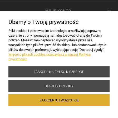
MOJE KONTO
Dbamy o Twoją prywatność
PŁATNOŚCI I DOSTAWA
Pliki cookies i pokrewne im technologie umożliwiają poprawne
działanie strony i pomagają nam dostosować ofertę do Twoich
potrzeb. Możesz zaakceptować wykorzystanie przez nas
INFORMACJE
wszystkich tych plików i przejść do sklepu lub dostosować użycie
plików do swoich preferencji, wybierając opcję "Dostosuj zgody".
Więcej o plikach cookies przeczytasz w naszej Polityce
prywatności.
DANE FIRMY
ZAAKCEPTUJ TYLKO NIEZBĘDNE
Copyright 2017-2026 Sakramento.pl
DOSTOSUJ ZGODY
ZAAKCEPTUJ WSZYSTKIE
POKAŻ PEŁNĄ WERSJĘ STRONY
Sklep internetowy Shoper Premium