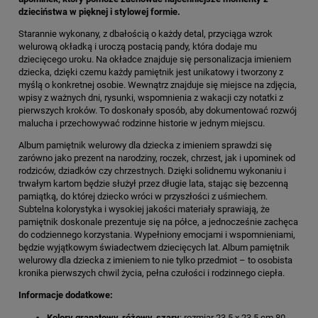
dzieciństwa w pięknej i stylowej formie.
Starannie wykonany, z dbałością o każdy detal, przyciąga wzrok
welurową okładką i uroczą postacią pandy, która dodaje mu
dziecięcego uroku. Na okładce znajduje się personalizacja imieniem
dziecka, dzięki czemu każdy pamiętnik jest unikatowy i tworzony z
myślą o konkretnej osobie. Wewnątrz znajduje się miejsce na zdjęcia,
wpisy z ważnych dni, rysunki, wspomnienia z wakacji czy notatki z
pierwszych kroków. To doskonały sposób, aby dokumentować rozwój
malucha i przechowywać rodzinne historie w jednym miejscu.
Album pamiętnik welurowy dla dziecka z imieniem sprawdzi się
zarówno jako prezent na narodziny, roczek, chrzest, jak i upominek od
rodziców, dziadków czy chrzestnych. Dzięki solidnemu wykonaniu i
trwałym kartom będzie służył przez długie lata, stając się bezcenną
pamiątką, do której dziecko wróci w przyszłości z uśmiechem.
Subtelna kolorystyka i wysokiej jakości materiały sprawiają, że
pamiętnik doskonale prezentuje się na półce, a jednocześnie zachęca
do codziennego korzystania. Wypełniony emocjami i wspomnieniami,
będzie wyjątkowym świadectwem dziecięcych lat. Album pamiętnik
welurowy dla dziecka z imieniem to nie tylko przedmiot – to osobista
kronika pierwszych chwil życia, pełna czułości i rodzinnego ciepła.
Informacje dodatkowe:
Kolory granatowy, różowy, szary
: rozmiar 23,5 x 23,5 cm 80