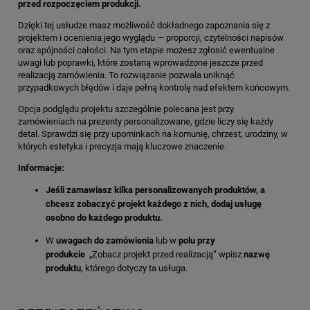
przed rozpoczęciem produkcji.
Dzięki tej usłudze masz możliwość dokładnego zapoznania się z
projektem i ocenienia jego wyglądu — proporcji, czytelności napisów
oraz spójności całości. Na tym etapie możesz zgłosić ewentualne
uwagi lub poprawki, które zostaną wprowadzone jeszcze przed
realizacją zamówienia. To rozwiązanie pozwala uniknąć
przypadkowych błędów i daje pełną kontrolę nad efektem końcowym.
Opcja podglądu projektu szczególnie polecana jest przy
zamówieniach na prezenty personalizowane, gdzie liczy się każdy
detal. Sprawdzi się przy upominkach na komunię, chrzest, urodziny, w
których estetyka i precyzja mają kluczowe znaczenie.
Informacje:
Jeśli zamawiasz kilka personalizowanych produktów, a
chcesz zobaczyć projekt każdego z nich, dodaj usługę
osobno do każdego produktu.
W
uwagach do zamówienia
lub w
polu przy
produkcie
„Zobacz projekt przed realizacją” wpisz
nazwę
produktu
, którego dotyczy ta usługa.