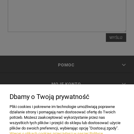
WYŚLIJ
POMOC
MOJE KONTO
Dbamy o Twoją prywatność
PŁATNOŚCI I DOSTAWA
Pliki cookies i pokrewne im technologie umożliwiają poprawne
działanie strony i pomagają nam dostosować ofertę do Twoich
potrzeb. Możesz zaakceptować wykorzystanie przez nas
INFORMACJE
wszystkich tych plików i przejść do sklepu lub dostosować użycie
plików do swoich preferencji, wybierając opcję "Dostosuj zgody".
Więcej o plikach cookies przeczytasz w naszej Polityce