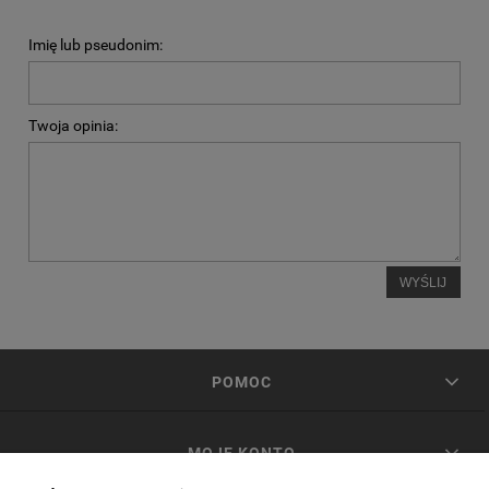
Imię lub pseudonim:
Twoja opinia:
WYŚLIJ
POMOC
MOJE KONTO