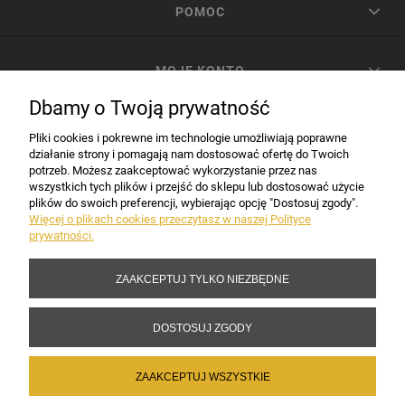
POMOC
MOJE KONTO
Dbamy o Twoją prywatność
PŁATNOŚCI I DOSTAWA
Pliki cookies i pokrewne im technologie umożliwiają poprawne
działanie strony i pomagają nam dostosować ofertę do Twoich
potrzeb. Możesz zaakceptować wykorzystanie przez nas
INFORMACJE
wszystkich tych plików i przejść do sklepu lub dostosować użycie
plików do swoich preferencji, wybierając opcję "Dostosuj zgody".
Więcej o plikach cookies przeczytasz w naszej Polityce
prywatności.
DANE FIRMY
ZAAKCEPTUJ TYLKO NIEZBĘDNE
Copyright 2017-2026 Sakramento.pl
DOSTOSUJ ZGODY
ZAAKCEPTUJ WSZYSTKIE
POKAŻ PEŁNĄ WERSJĘ STRONY