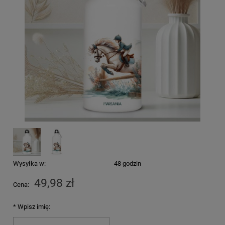
Wysyłka w:
48 godzin
49,98 zł
Cena:
*
Wpisz imię: