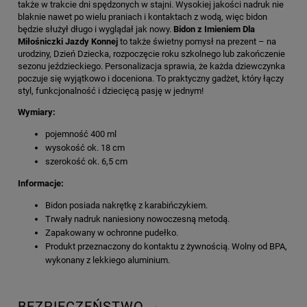
także w trakcie dni spędzonych w stajni. Wysokiej jakości nadruk nie
blaknie nawet po wielu praniach i kontaktach z wodą, więc bidon
będzie służył długo i wyglądał jak nowy.
Bidon z Imieniem Dla
Miłośniczki Jazdy Konnej
to także świetny pomysł na prezent – na
urodziny, Dzień Dziecka, rozpoczęcie roku szkolnego lub zakończenie
sezonu jeździeckiego. Personalizacja sprawia, że każda dziewczynka
poczuje się wyjątkowo i doceniona. To praktyczny gadżet, który łączy
styl, funkcjonalność i dziecięcą pasję w jednym!
Wymiary:
pojemność 400 ml
wysokość ok. 18 cm
szerokość ok. 6,5 cm
Informacje:
Bidon posiada nakrętkę z karabińczykiem.
Trwały nadruk naniesiony nowoczesną metodą.
Zapakowany w ochronne pudełko.
Produkt przeznaczony do kontaktu z żywnością. Wolny od BPA,
wykonany z lekkiego aluminium.
BEZPIECZEŃSTWO