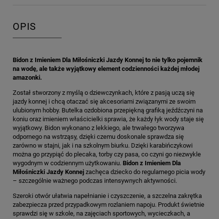
OPIS
Bidon z Imieniem Dla Miłośniczki Jazdy Konnej to nie tylko pojemnik
na wodę, ale także wyjątkowy element codzienności każdej młodej
amazonki.
Został stworzony z myślą o dziewczynkach, które z pasją uczą się
jazdy konnej i chcą otaczać się akcesoriami związanymi ze swoim
ulubionym hobby. Butelka ozdobiona przepiękną grafiką jeźdźczyni na
koniu oraz imieniem właścicielki sprawia, że każdy łyk wody staje się
wyjątkowy. Bidon wykonano z lekkiego, ale trwałego tworzywa
odpornego na wstrząsy, dzięki czemu doskonale sprawdza się
zarówno w stajni, jak i na szkolnym biurku. Dzięki karabińczykowi
można go przypiąć do plecaka, torby czy pasa, co czyni go niezwykle
wygodnym w codziennym użytkowaniu.
Bidon z Imieniem Dla
Miłośniczki Jazdy Konnej
zachęca dziecko do regularnego picia wody
– szczególnie ważnego podczas intensywnych aktywności.
Szeroki otwór ułatwia napełnianie i czyszczenie, a szczelna zakrętka
zabezpiecza przed przypadkowym rozlaniem napoju. Produkt świetnie
sprawdzi się w szkole, na zajęciach sportowych, wycieczkach, a