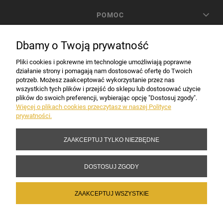
POMOC
Dbamy o Twoją prywatność
MOJE KONTO
Pliki cookies i pokrewne im technologie umożliwiają poprawne
działanie strony i pomagają nam dostosować ofertę do Twoich
PŁATNOŚCI I DOSTAWA
potrzeb. Możesz zaakceptować wykorzystanie przez nas
wszystkich tych plików i przejść do sklepu lub dostosować użycie
plików do swoich preferencji, wybierając opcję "Dostosuj zgody".
Więcej o plikach cookies przeczytasz w naszej Polityce
INFORMACJE
prywatności.
ZAAKCEPTUJ TYLKO NIEZBĘDNE
DANE FIRMY
DOSTOSUJ ZGODY
Copyright 2017-2026 Sakramento.pl
ZAAKCEPTUJ WSZYSTKIE