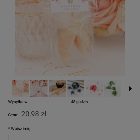
Wysyłka w:
48 godzin
20,98 zł
Cena:
*
Wpisz imię: