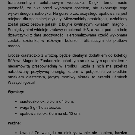
transparentnym, celofanowym woreczku. Dzięki temu macie
pewność, że nikt przed wybranym gościem, nie skosztuje tego
wykwintnego smakołyku. Na górze przeźroczystego opakowania jest
miejsce dla specjalnej etykiety. Mlecznobiały prostokącik, ozdobiony
został przez beżowe gałązki z bujnie kwitnącymi kwiatami magnolii.
Pomiędzy nimi widnieje złotawy emblemat IHS, a zaraz pod nim imię
dziewczynki z datą uroczystości. Personalizowana część wykonana
została czcionką w różowym kolorze - bliźniaczym do płatków
magnolii.
Urocze ciasteczko z wróżbą, będzie idealnym dodatkiem do kolekcji
Różowe Magnolie. Zaskoczcie gości tym smakowitym upominkiem z
niesamowitą przepowiednią w środku! Każda z nich ma przekaz
naładowany pozytywną energią, zatem w połączeniu ze słodkim
smakiem ciasteczka, jedyny możliwy skutek to szeroki uśmiech
Waszych gości!
Wymiary:
ciasteczko: ok. 5,5 cm x 4,5 cm,
waga 8 g - 1 ciasteczko,
opakowanie: ok. 8 cm na ok. 12 cm.
Ważne:
Uwaga! Ze względu na elektryzowanie się papieru,
bardzo