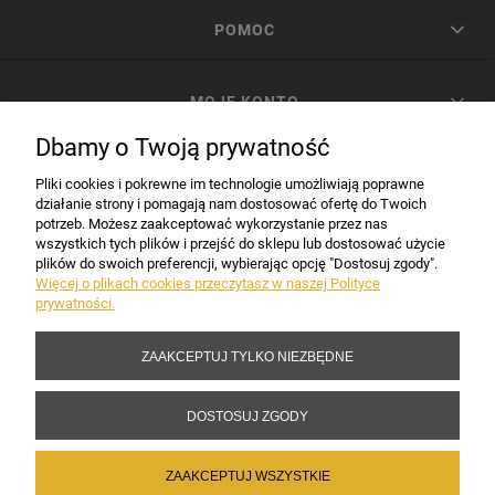
POMOC
MOJE KONTO
Dbamy o Twoją prywatność
PŁATNOŚCI I DOSTAWA
Pliki cookies i pokrewne im technologie umożliwiają poprawne
działanie strony i pomagają nam dostosować ofertę do Twoich
potrzeb. Możesz zaakceptować wykorzystanie przez nas
INFORMACJE
wszystkich tych plików i przejść do sklepu lub dostosować użycie
plików do swoich preferencji, wybierając opcję "Dostosuj zgody".
Więcej o plikach cookies przeczytasz w naszej Polityce
prywatności.
DANE FIRMY
ZAAKCEPTUJ TYLKO NIEZBĘDNE
Copyright 2017-2026 Sakramento.pl
DOSTOSUJ ZGODY
ZAAKCEPTUJ WSZYSTKIE