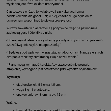
wypisana jest również data uroczystości.
Ciasteczko z wróżbą to wyjątkowa i zaskakująca forma
podziękowania dla gości. Dzięki niej jeszcze długo będą oni z
uśmiechem wspominać tę piękną uroczystość!
Wróżby zawarte w ciasteczku są pozytywne, więc na pewno mile
zaskoczą gości! Oto kilka z nich:
-"Staraj się odnaleźć swoją własną prawdę a przyszłość przyniesie Ci
szczęśliwą i niezwykłą niespodziankę"
-"Będziesz pod wpływem wzrastających,dobrych sił. Naucz się z nich
czerpać a rezultaty przekroczą Twoje oczekiwania"
-"Plany mogą wymagać korekty. Aby przyszłość nie poznała
strapienia, wymagana jest ostrożność przy wyborze sojuszników"
Wymiary:
ciasteczko: ok. 5,5 cm x 4,5 cm,
waga 8 g - 1 ciasteczko,
opakowanie: ok. 8 cm na ok. 12 cm.
Ważne:
Uwaga! Ze względu na elektryzowanie się papieru,
bardzo