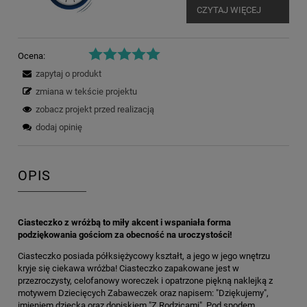
CZYTAJ WIĘCEJ
Ocena:
zapytaj o produkt
zmiana w tekście projektu
zobacz projekt przed realizacją
dodaj opinię
OPIS
Ciasteczko z wróżbą to miły akcent i wspaniała forma
podziękowania gościom za obecność na uroczystości!
Ciasteczko posiada półksiężycowy kształt, a jego w jego wnętrzu
kryje się ciekawa wróżba! Ciasteczko zapakowane jest w
przezroczysty, celofanowy woreczek i opatrzone piękną naklejką z
motywem Dziecięcych Zabaweczek oraz napisem: "Dziękujemy",
imieniem dziecka oraz dopiskiem "Z Rodzicami". Pod spodem