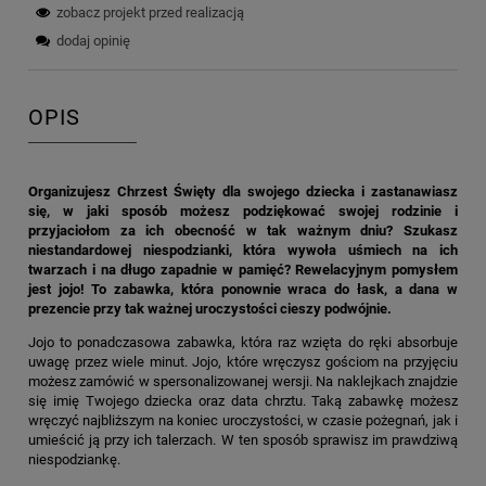
zobacz projekt przed realizacją
dodaj opinię
OPIS
Organizujesz Chrzest Święty dla swojego dziecka i zastanawiasz
się, w jaki sposób możesz podziękować swojej rodzinie i
przyjaciołom za ich obecność w tak ważnym dniu? Szukasz
niestandardowej niespodzianki, która wywoła uśmiech na ich
twarzach i na długo zapadnie w pamięć? Rewelacyjnym pomysłem
jest jojo! To zabawka, która ponownie wraca do łask, a dana w
prezencie przy tak ważnej uroczystości cieszy podwójnie.
Jojo to ponadczasowa zabawka, która raz wzięta do ręki absorbuje
uwagę przez wiele minut. Jojo, które wręczysz gościom na przyjęciu
możesz zamówić w spersonalizowanej wersji. Na naklejkach znajdzie
się imię Twojego dziecka oraz data chrztu. Taką zabawkę możesz
wręczyć najbliższym na koniec uroczystości, w czasie pożegnań, jak i
umieścić ją przy ich talerzach. W ten sposób sprawisz im prawdziwą
niespodziankę.