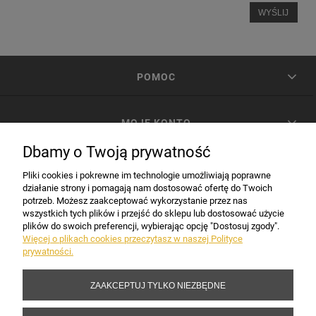
WYŚLIJ
POMOC
MOJE KONTO
Dbamy o Twoją prywatność
PŁATNOŚCI I DOSTAWA
Pliki cookies i pokrewne im technologie umożliwiają poprawne
działanie strony i pomagają nam dostosować ofertę do Twoich
potrzeb. Możesz zaakceptować wykorzystanie przez nas
INFORMACJE
wszystkich tych plików i przejść do sklepu lub dostosować użycie
plików do swoich preferencji, wybierając opcję "Dostosuj zgody".
Więcej o plikach cookies przeczytasz w naszej Polityce
prywatności.
DANE FIRMY
ZAAKCEPTUJ TYLKO NIEZBĘDNE
Copyright 2017-2026 Sakramento.pl