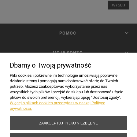
WYŚLIJ
POMOC
MOJE KONTO
Dbamy o Twoją prywatność
PŁATNOŚCI I DOSTAWA
Pliki cookies i pokrewne im technologie umożliwiają poprawne
działanie strony i pomagają nam dostosować ofertę do Twoich
potrzeb. Możesz zaakceptować wykorzystanie przez nas
INFORMACJE
wszystkich tych plików i przejść do sklepu lub dostosować użycie
plików do swoich preferencji, wybierając opcję "Dostosuj zgody".
Więcej o plikach cookies przeczytasz w naszej Polityce
prywatności.
DANE FIRMY
ZAAKCEPTUJ TYLKO NIEZBĘDNE
Copyright 2017-2026 Sakramento.pl