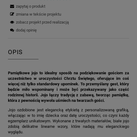
zapytaj o produkt
zmiana w tekście projektu
zobacz projekt przed realizacją
dodaj opinię
OPIS
Pamiątkowe jojo to idealny sposób na podziękowanie gościom za
uczestnictwo w uroczystości Chrztu Świętego, oferujące im coś
więcej niż tylko standardowy upominek. To przemyślany gest, który
będzie miło wspominany i może być przekazywany jako część
rodzinnej historii. Jojo łączy tradycję z zabawą, tworząc pamiątkę,
która z pewnością wywoła uśmiech na twarzach gości.
Jojo ozdobione jest elegancką etykietą z personalizowaną grafiką,
włączając w to imię dziecka oraz datę uroczystości, co czyni każdy
egzemplarz unikatowym. Wykonane z trwałych materiałów, białe jojo
zdobią delikatne linearne wzory, które nadają mu eleganckiego
wyglądu.