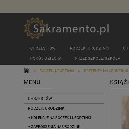
CHRZEST ŚW.
ROCZEK, URODZINKI
CH
POKÓJ DZIECKA
PRZEDSZKOLE/SZKOŁA
»
»
ROCZEK, URODZINKI
PREZENTY NA URODZINKI
MENU
KSIĄŻ
CHRZEST ŚW.
ROCZEK, URODZINKI
KOLEKCJE NA ROCZEK I URODZINKI
ZAPROSZENIA NA URODZINKI