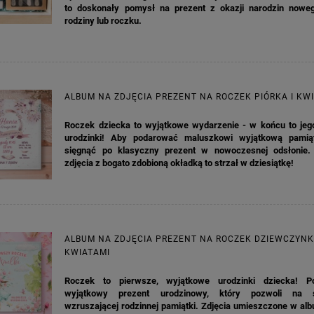
to doskonały pomysł na prezent z okazji narodzin nowe
rodziny lub roczku.
KA PODZIĘKOWANIE ZŁOTA
GIRLANDA BIAŁE PIÓRKA ZE ZŁOTE
ONKA KWADRAT 10SZT
6,98 zł
4,30 zł
ALBUM NA ZDJĘCIA PREZENT NA ROCZEK PIÓRKA I KW
na regularna:
9,98 zł
Cena regularna:
7,30 zł
jniższa cena:
3,00 zł
Najniższa cena:
7,30 zł
Roczek dziecka to wyjątkowe wydarzenie - w końcu to jeg
urodzinki! Aby podarować maluszkowi wyjątkową pamią
DO KOSZYKA
DO KOSZYKA
sięgnąć po klasyczny prezent w nowoczesnej odsłonie
zdjęcia z bogato zdobioną okładką to strzał w dziesiątkę!
ALBUM NA ZDJĘCIA PREZENT NA ROCZEK DZIEWCZYNK
KWIATAMI
Roczek to pierwsze, wyjątkowe urodzinki dziecka! P
wyjątkowy prezent urodzinowy, który pozwoli na s
wzruszającej rodzinnej pamiątki. Zdjęcia umieszczone w al