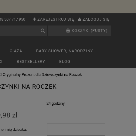
48 507 717 950
ZAREJESTRUJ SIĘ
ZALOGUJ SIĘ
KOSZYK:
(PUSTY)
CIĄŻA
BABY SHOWER, NARODZINY
I
BESTSELLERY
BLOG
 Oryginalny Prezent dla Dziewczynki na Roczek
CZYNKI NA ROCZEK
:
24 godziny
,98 zł
e imię dziecka: