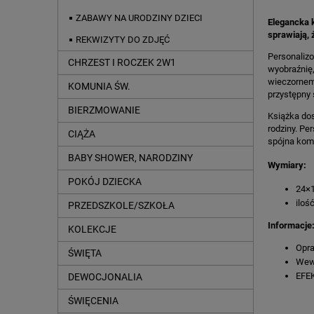
ZABAWY NA URODZINY DZIECI
Elegancka k
sprawiają, 
REKWIZYTY DO ZDJĘĆ
Personalizo
CHRZEST I ROCZEK 2W1
wyobraźnię,
wieczornemu
KOMUNIA ŚW.
przystępny 
BIERZMOWANIE
Książka dos
rodziny. Pe
CIĄŻA
spójna komp
BABY SHOWER, NARODZINY
Wymiary:
POKÓJ DZIECKA
24×
iloś
PRZEDSZKOLE/SZKOŁA
Informacje
KOLEKCJE
Opra
ŚWIĘTA
Wewn
EFEK
DEWOCJONALIA
ŚWIĘCENIA