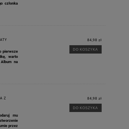
go członka
M
IATY
84,98 zł
DO KOSZYKA
o pierwsze
tkę, warto
. Album na
A Z
84,98 zł
DO KOSZYKA
odaruj mu
tworzenie
bumie przez