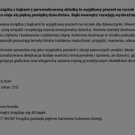
siążka z bajkami z personalizowaną okładką to wyjątkowy prezent na roczek d
że staje się piękną pamiątką dzieciństwa. Bajki wewnątrz rozwijają wyobraźnię
wana książka z bajkami to wyjątkowy prezent na roczek dla dziewczynki. Wewnąt
 uczą empatii i wspierają rozwój emocjonalny dziecka. Historie zostały dosto
 czytaniu i budowaniu codziennej rutyny. Kolorowe ilustracje w środku pobudz
sposób poruszają tematy bliskie każdemu maluchowi: przyjaźń, marzenia, odwa
konale sprawdza się jako oryginalny prezent z okazji pierwszych urodzin. Może 
rsonalizowana dedykacja dodaje wartości emocjonalnej i sprawia, że dziecko, g
ozycja graficzna oraz elegancka oprawa czynią ją estetycznym dodatkiem do d
16,5cm
ć stron: 215
:
wa twarda.
ątrz znajduje się 40 bajek.
T WOW! Książka posiada pięknie barwione kolorowe brzegi.