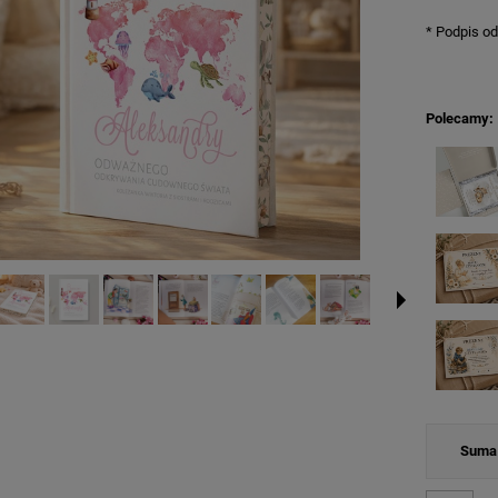
*
Podpis od
Polecamy:
Suma 