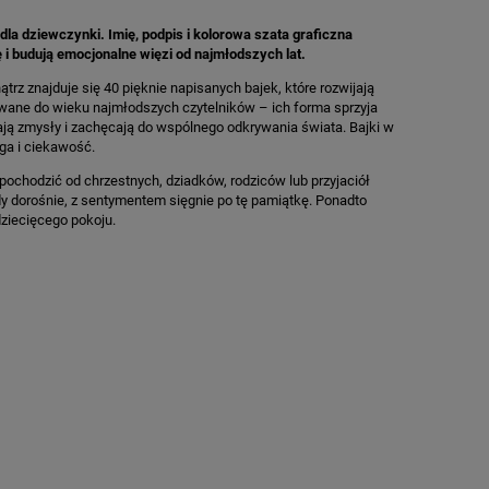
la dziewczynki. Imię, podpis i kolorowa szata graficzna
 i budują emocjonalne więzi od najmłodszych lat.
rz znajduje się 40 pięknie napisanych bajek, które rozwijają
sowane do wieku najmłodszych czytelników – ich forma sprzyja
ają zmysły i zachęcają do wspólnego odkrywania świata. Bajki w
ga i ciekawość.
pochodzić od chrzestnych, dziadków, rodziców lub przyjaciół
dy dorośnie, z sentymentem sięgnie po tę pamiątkę. Ponadto
ziecięcego pokoju.