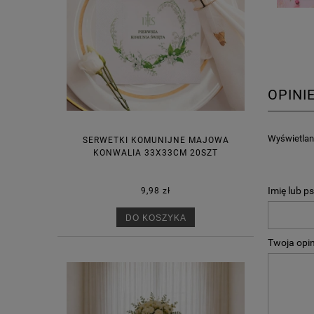
OPINI
Wyświetlane
SERWETKI KOMUNIJNE MAJOWA
KONWALIA 33X33CM 20SZT
Imię lub p
9,98 zł
DO KOSZYKA
Twoja opin