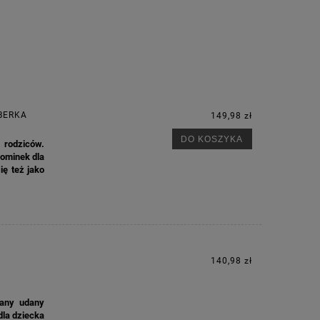
BERKA
149,98 zł
DO KOSZYKA
 rodziców.
pominek dla
ię też jako
140,98 zł
any udany
dla dziecka