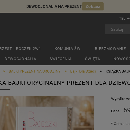
DEWOCJONALIA NA PREZENT
Zobacz
TEL:
+
RZEST I ROCZEK 2W1
KOMUNIA ŚW.
BIERZMOWANIE
DEWOCJONALIA
ŚWIĘCENIA
ŚWIĘTA
NOWOŚC
»
»
»
BAJKI PREZENT NA URODZINY
Bajki Dla Dzieci
KSIĄŻKA BAJKI
KA BAJKI ORYGINALNY PREZENT DLA DZIEW
Wysyłka w
69
Cena:
*
Odmienion