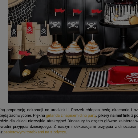
afną propozycją dekoracji na urodzinki i Roczek chłopca będą akcesoria i o
będą zachwycone. Piękna
girlanda z napisem dino party
,
pikery na muffinki
z p
ędzie dla dzieci niezwykle atrakcyjne! Dinozaury to często główne zaintereso
wodni przyjęcia dziecięcego. Z naszymi dekoracjami przyjęcia z dinozaura
az
papierowymi torebkami na słodycze
.