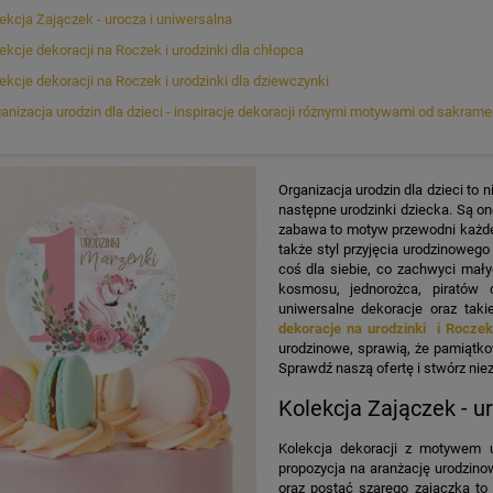
ekcja Zajączek - urocza i uniwersalna
ekcje dekoracji na Roczek i urodzinki dla chłopca
ekcje dekoracji na Roczek i urodzinki dla dziewczynki
anizacja urodzin dla dzieci - inspiracje dekoracji różnymi motywami od sakrame
Organizacja urodzin dla dzieci to
następne urodzinki dziecka. Są on
zabawa to motyw przewodni każdej
także styl przyjęcia urodzinoweg
coś dla siebie, co zachwyci mały
kosmosu, jednorożca, piratów 
uniwersalne dekoracje oraz ta
dekoracje na urodzinki i Rocze
urodzinowe, sprawią, że pamiątko
Sprawdź naszą ofertę i stwórz nie
Kolekcja Zajączek - u
Kolekcja dekoracji z motywem u
propozycja na aranżację urodzinow
oraz postać szarego zajączka to 