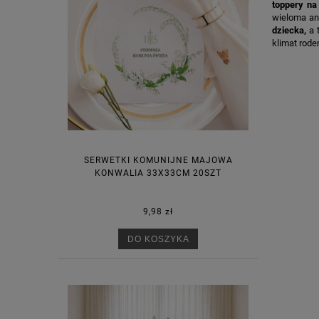
toppery na
wieloma an
dziecka,
a t
klimat rode
SERWETKI KOMUNIJNE MAJOWA
KONWALIA 33X33CM 20SZT
9,98 zł
DO KOSZYKA