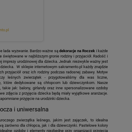
nto.pl
 nie lada wyzwanie. Bardzo ważne są
dekoracje na Roczek
i każde
e świętowane w najbliższym gronie rodziny i przyjaciół. Radość i
 imprezy urodzinowej dla dziecka. Jednak niezwykle ważny jest
o dziecka. W sklepie internetowym sakramento.pl każdy znajdzie
ch przyjaciół oraz ich rodziny podczas radosnej zabawy. Motyw
czy leśnych zwierzątek - przygotowaliśmy dla was liczne,
kie, które dedykowane są chłopcom lub dziewczynkom. Nasze
k
, takie jak: balony, girlandy oraz inne spersonalizowane ozdoby
we zdjęcia z przyjęcia dziecka będą miały wyjątkowe aranżacje.
zapomniane przyjęcie na urodzinki dziecka.
rocza i uniwersalna
roczego zwierzątka leśnego, jakim jest zajączek, to idealna
ą zarówno dla chłopca, jak i dla dziewczynki. Pastelowe kolory
idealne ozdoby i elementy niezbędne przy organizacji przyjęcia