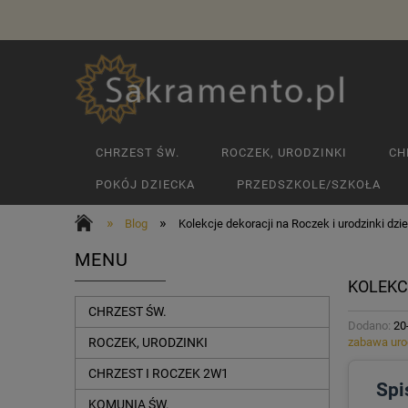
CHRZEST ŚW.
ROCZEK, URODZINKI
CH
POKÓJ DZIECKA
PRZEDSZKOLE/SZKOŁA
»
»
Blog
Kolekcje dekoracji na Roczek i urodzinki dzie
MENU
KOLEKC
CHRZEST ŚW.
Dodano:
20
zabawa uro
ROCZEK, URODZINKI
CHRZEST I ROCZEK 2W1
Spi
KOMUNIA ŚW.