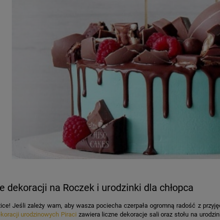
KA PODZIĘKOWANIE ZŁOTA
GIRLANDA BIAŁE PIÓRKA ZE ZŁOTE
ONKA KWADRAT 10SZT
6,98 zł
4,30 zł
na regularna:
9,98 zł
Cena regularna:
7,30 zł
jniższa cena:
3,00 zł
Najniższa cena:
7,30 zł
DO KOSZYKA
DO KOSZYKA
e dekoracji na Roczek i urodzinki dla chłopca
ice! Jeśli zależy wam, aby wasza pociecha czerpała ogromną radość z przyję
koracji urodzinowych Piraci
zawiera liczne dekoracje sali oraz stołu na urodzin