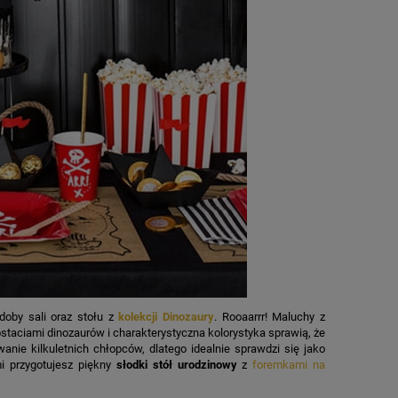
zdoby sali oraz stołu z
kolekcji Dinozaury
. Rooaarrr! Maluchy z
ostaciami dinozaurów i charakterystyczna kolorystyka sprawią, że
wanie kilkuletnich chłopców, dlatego idealnie sprawdzi się jako
mi przygotujesz piękny
słodki stół urodzinowy
z
foremkami na