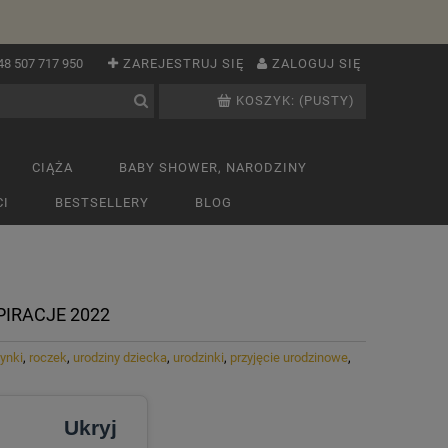
48 507 717 950
ZAREJESTRUJ SIĘ
ZALOGUJ SIĘ
KOSZYK:
(PUSTY)
CIĄŻA
BABY SHOWER, NARODZINY
I
BESTSELLERY
BLOG
PIRACJE 2022
ynki
,
roczek
,
urodziny dziecka
,
urodzinki
,
przyjęcie urodzinowe
,
Ukryj