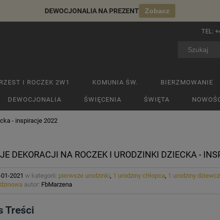
DEWOCJONALIA NA PREZENT
Zobacz
TEL:
+
RZEST I ROCZEK 2W1
KOMUNIA ŚW.
BIERZMOWANIE
DEWOCJONALIA
ŚWIĘCENIA
ŚWIĘTA
NOWOŚC
cka - inspiracje 2022
JE DEKORACJI NA ROCZEK I URODZINKI DZIECKA - INS
-01-2021
w kategorii:
pierwsze urodzinki
,
1 urodziny chłopca
,
1 urodziny dziewcz
dzinowa
autor:
FbMarzena
s Treści