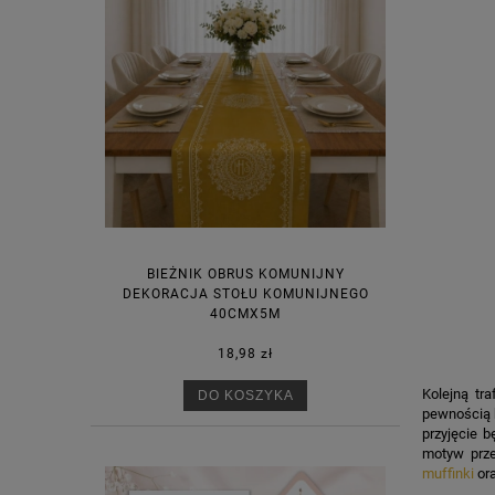
BIEŻNIK OBRUS KOMUNIJNY
DEKORACJA STOŁU KOMUNIJNEGO
40CMX5M
18,98 zł
Kolejną tr
DO KOSZYKA
pewnością 
przyjęcie b
motyw prze
muffinki
or