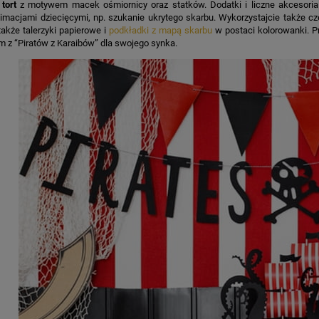
 tort
z motywem macek ośmiornicy oraz statków. Dodatki i liczne akcesoria
imacjami dziecięcymi, np. szukanie ukrytego skarbu. Wykorzystajcie także cz
akże talerzyki papierowe i
podkładki z mapą skarbu
w postaci kolorowanki. P
m z “Piratów z Karaibów” dla swojego synka.