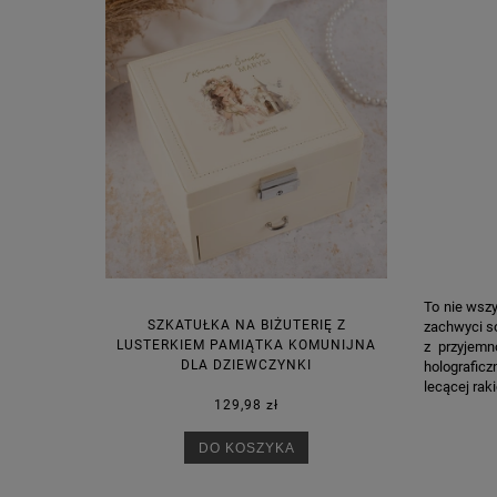
To nie wsz
SZKATUŁKA NA BIŻUTERIĘ Z
zachwyci so
LUSTERKIEM PAMIĄTKA KOMUNIJNA
z przyjemn
DLA DZIEWCZYNKI
holografic
lecącej rak
129,98 zł
DO KOSZYKA