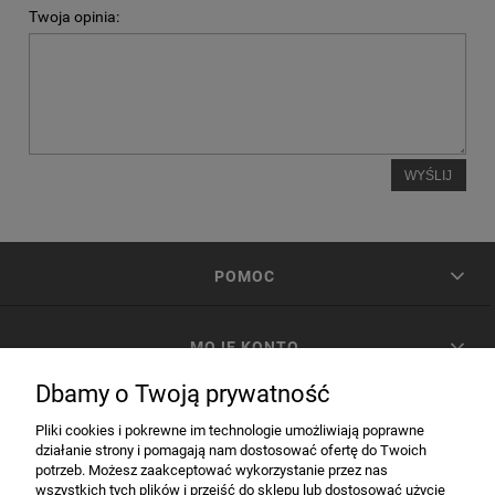
Twoja opinia:
WYŚLIJ
POMOC
MOJE KONTO
Dbamy o Twoją prywatność
PŁATNOŚCI I DOSTAWA
Pliki cookies i pokrewne im technologie umożliwiają poprawne
działanie strony i pomagają nam dostosować ofertę do Twoich
potrzeb. Możesz zaakceptować wykorzystanie przez nas
INFORMACJE
wszystkich tych plików i przejść do sklepu lub dostosować użycie