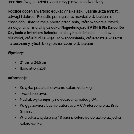
urodziny, święta, Dzień Dziecka czy pierwsze odwiedziny.
Rodzice docenią wartość edukacyjną książki. Baśnie uczą empatii,
odwagi i dobroci. Ponadto pomagają rozmawiać z dzieckiem o
emocjach. Historie mają proste przesłania, które wspierają rozwój
emocjonalny i moralny dziecka.
Najpiękniejsze BAŚNIE Dla Dzieci Do
Czytania z Imieniem Dziecka
to nie tylko zbiór bajek – to chwile
bliskości, które budują więź. To wspomnienia, które zostają w sercu.
To codzienny rytuał, który rośnie razem z dzieckiem.
Wymiary
:
21 cm x 24,5 cm
Ilość stron: 208
Informacje
:
Książka posiada barwione, kolorowe brzegi.
Twarda oprawa.
Nadruk wykonujemy nowoczesną metodą UV.
Księga zawiera baśnie autorstwa H.C Andersena oraz Braci
Grimm.
W środku znajduje się 13 baśni, kolorowe obrazki oraz jedna
kolorowanka.