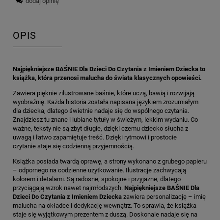
dodaj opinię
OPIS
Najpiękniejsze BAŚNIE Dla Dzieci Do Czytania z Imieniem Dziecka to
książka, która przenosi malucha do świata klasycznych opowieści.
Zawiera pięknie zilustrowane baśnie, które uczą, bawią i rozwijają
wyobraźnię. Każda historia została napisana językiem zrozumiałym
dla dziecka, dlatego świetnie nadaje się do wspólnego czytania.
Znajdziesz tu znane i lubiane tytuły w świeżym, lekkim wydaniu. Co
ważne, teksty nie są zbyt długie, dzięki czemu dziecko słucha z
uwagą i łatwo zapamiętuje treść. Dzięki rytmowi i prostocie
czytanie staje się codzienną przyjemnością.
Książka posiada twardą oprawę, a strony wykonano z grubego papieru
– odpornego na codzienne użytkowanie. Ilustracje zachwycają
kolorem i detalami. Są radosne, spokojne i przyjazne, dlatego
przyciągają wzrok nawet najmłodszych.
Najpiękniejsze BAŚNIE Dla
Dzieci Do Czytania z Imieniem Dziecka
zawiera personalizację – imię
malucha na okładce i dedykację wewnątrz. To sprawia, że książka
staje się wyjątkowym prezentem z duszą. Doskonale nadaje się na