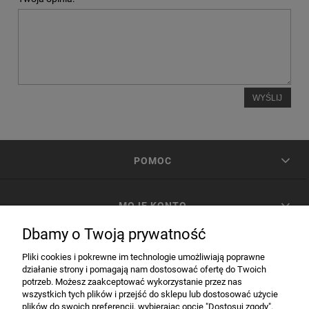
WYŚLIJ
POMOC
MOJE KONTO
Dbamy o Twoją prywatność
PŁATNOŚCI I DOSTAWA
Pliki cookies i pokrewne im technologie umożliwiają poprawne
działanie strony i pomagają nam dostosować ofertę do Twoich
potrzeb. Możesz zaakceptować wykorzystanie przez nas
INFORMACJE
wszystkich tych plików i przejść do sklepu lub dostosować użycie
plików do swoich preferencji, wybierając opcję "Dostosuj zgody".