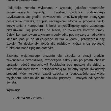
radością poznaje świat.
Podkładka została wykonana z wysokiej jakości materiałów
zapewniających wygodę i trwałość podczas codziennego
użytkowania. Jej gładka powierzchnia umożliwia płynne, precyzyjne
poruszanie myszką, co jest szczególnie istotne w procesie nauki
korzystania z komputera. Z kolei antypoślizgowy spód zapobiega
przesuwaniu się produktu po blacie, co zwiększa komfort pracy.
Dzięki kompaktowym wymiarom podkładka pod myszkę z nadrukiem
idealnie pasuje do dziecięcego biurka w domu, przedszkolu czy
szkole. To doskonały wybór dla rodziców, którzy chcą połączyć
funkcjonalność z piękną estetyką.
Szukasz wyjątkowego prezentu dla dziecka z okazji urodzin,
zakończenia przedszkola, rozpoczęcia szkoły lub po prostu chcesz
sprawić radość maluchowi? Podkładka pod myszkę dla dzieci z
kolorowym nadrukiem i personalizacją to świetny wybór. Świadomy
prezent, który wspiera rozwój dziecka, a jednocześnie zachwyca
wyglądem. Idealna dla miłośników przyrody – małych odkrywców
świata.
Wymiary:
ok. 24 cm x 20 cm.