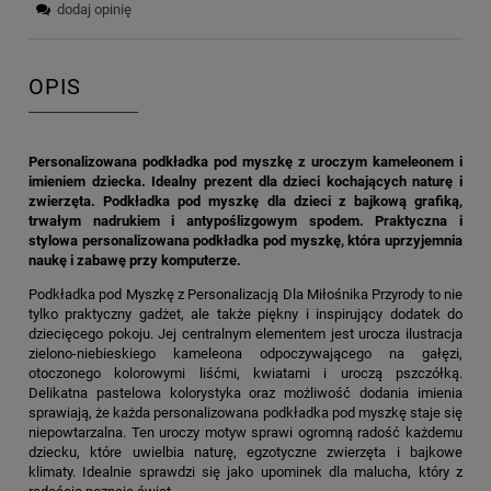
dodaj opinię
OPIS
Personalizowana podkładka pod myszkę z uroczym kameleonem i
imieniem dziecka. Idealny prezent dla dzieci kochających naturę i
zwierzęta. Podkładka pod myszkę dla dzieci z bajkową grafiką,
trwałym nadrukiem i antypoślizgowym spodem. Praktyczna i
stylowa personalizowana podkładka pod myszkę, która uprzyjemnia
naukę i zabawę przy komputerze.
Podkładka pod Myszkę z Personalizacją Dla Miłośnika Przyrody to nie
tylko praktyczny gadżet, ale także piękny i inspirujący dodatek do
dziecięcego pokoju. Jej centralnym elementem jest urocza ilustracja
zielono-niebieskiego kameleona odpoczywającego na gałęzi,
otoczonego kolorowymi liśćmi, kwiatami i uroczą pszczółką.
Delikatna pastelowa kolorystyka oraz możliwość dodania imienia
sprawiają, że każda personalizowana podkładka pod myszkę staje się
niepowtarzalna. Ten uroczy motyw sprawi ogromną radość każdemu
dziecku, które uwielbia naturę, egzotyczne zwierzęta i bajkowe
klimaty. Idealnie sprawdzi się jako upominek dla malucha, który z