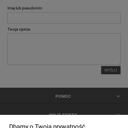
Imię lub pseudonim:
Twoja opinia:
WYŚLIJ
POMOC
MOJE KONTO
Dbamy o Twoją prywatność