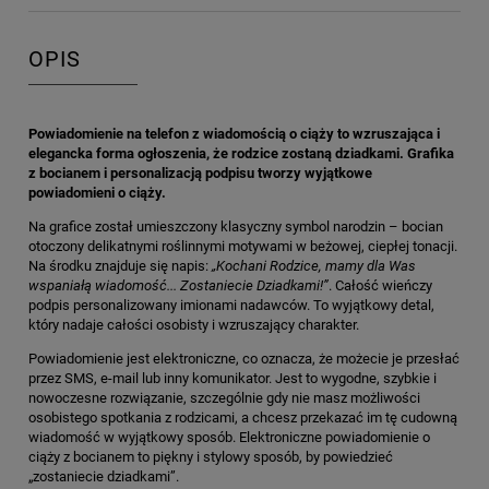
OPIS
Powiadomienie na telefon z wiadomością o ciąży to wzruszająca i
elegancka forma ogłoszenia, że rodzice zostaną dziadkami. Grafika
z bocianem i personalizacją podpisu tworzy wyjątkowe
powiadomieni o ciąży.
Na grafice został umieszczony klasyczny symbol narodzin – bocian
otoczony delikatnymi roślinnymi motywami w beżowej, ciepłej tonacji.
Na środku znajduje się napis:
„Kochani Rodzice, mamy dla Was
wspaniałą wiadomość... Zostaniecie Dziadkami!”
. Całość wieńczy
podpis personalizowany imionami nadawców. To wyjątkowy detal,
który nadaje całości osobisty i wzruszający charakter.
Powiadomienie jest elektroniczne, co oznacza, że możecie je przesłać
przez SMS, e-mail lub inny komunikator. Jest to wygodne, szybkie i
nowoczesne rozwiązanie, szczególnie gdy nie masz możliwości
osobistego spotkania z rodzicami, a chcesz przekazać im tę cudowną
wiadomość w wyjątkowy sposób. Elektroniczne powiadomienie o
ciąży z bocianem to piękny i stylowy sposób, by powiedzieć
„zostaniecie dziadkami”.