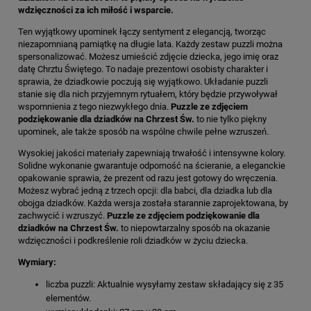
wdzięczności za ich miłość i wsparcie.
Ten wyjątkowy upominek łączy sentyment z elegancją, tworząc
niezapomnianą pamiątkę na długie lata. Każdy zestaw puzzli można
spersonalizować. Możesz umieścić zdjęcie dziecka, jego imię oraz
datę Chrztu Świętego. To nadaje prezentowi osobisty charakter i
sprawia, że dziadkowie poczują się wyjątkowo. Układanie puzzli
stanie się dla nich przyjemnym rytuałem, który będzie przywoływał
wspomnienia z tego niezwykłego dnia.
Puzzle ze zdjęciem
podziękowanie dla dziadków na Chrzest Św.
to nie tylko piękny
upominek, ale także sposób na wspólne chwile pełne wzruszeń.
Wysokiej jakości materiały zapewniają trwałość i intensywne kolory.
Solidne wykonanie gwarantuje odporność na ścieranie, a eleganckie
opakowanie sprawia, że prezent od razu jest gotowy do wręczenia.
Możesz wybrać jedną z trzech opcji: dla babci, dla dziadka lub dla
obojga dziadków. Każda wersja została starannie zaprojektowana, by
zachwycić i wzruszyć.
Puzzle ze zdjęciem podziękowanie dla
dziadków na Chrzest Św.
to niepowtarzalny sposób na okazanie
wdzięczności i podkreślenie roli dziadków w życiu dziecka.
Wymiary:
liczba puzzli: Aktualnie wysyłamy zestaw składający się z 35
elementów.