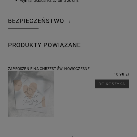
wymiar układanki: 27 cm x 20 cm.
BEZPIECZEŃSTWO
↓
PRODUKTY POWIĄZANE
ZAPROSZENIE NA CHRZEST ŚW. NOWOCZESNE
10,98 zł
DO KOSZYKA