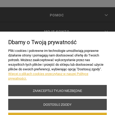
POMOC
MOJE KONTO
Dbamy o Twoją prywatność
PŁATNOŚCI I DOSTAWA
Pliki cookies i pokrewne im technologie umożliwiają poprawne
działanie strony i pomagają nam dostosować ofertę do Twoich
potrzeb. Możesz zaakceptować wykorzystanie przez nas
INFORMACJE
wszystkich tych plików i przejść do sklepu lub dostosować użycie
plików do swoich preferencji, wybierając opcję "Dostosuj zgody".
Więcej o plikach cookies przeczytasz w naszej Polityce
prywatności.
DANE FIRMY
ZAAKCEPTUJ TYLKO NIEZBĘDNE
Copyright 2017-2026 Sakramento.pl
DOSTOSUJ ZGODY