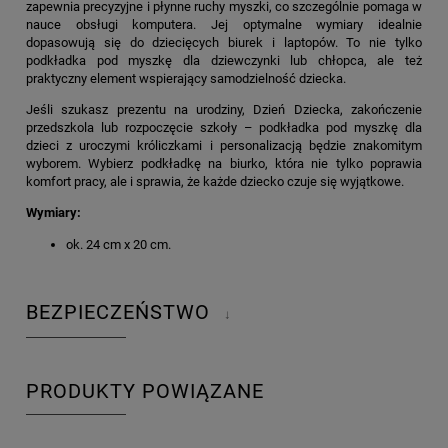
zapewnia precyzyjne i płynne ruchy myszki, co szczególnie pomaga w
nauce obsługi komputera. Jej optymalne wymiary idealnie
dopasowują się do dziecięcych biurek i laptopów. To nie tylko
podkładka pod myszkę dla dziewczynki lub chłopca, ale też
praktyczny element wspierający samodzielność dziecka.
Jeśli szukasz prezentu na urodziny, Dzień Dziecka, zakończenie
przedszkola lub rozpoczęcie szkoły – podkładka pod myszkę dla
dzieci z uroczymi króliczkami i personalizacją będzie znakomitym
wyborem. Wybierz podkładkę na biurko, która nie tylko poprawia
komfort pracy, ale i sprawia, że każde dziecko czuje się wyjątkowe.
Wymiary:
ok. 24 cm x 20 cm.
BEZPIECZEŃSTWO
↓
PRODUKTY POWIĄZANE