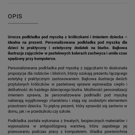
OPIS
Urocza podkładka pod myszkę z króliczkami i imieniem dziecka –
idealna na prezent.
Personalizowana podkładka pod myszkę
dla
dzieci to praktyczny i estetyczny dodatek na biurko. Bajkowa
ilustracja zajączków w pastelowych kolorach zachwyca i umila czas
spędzony przy komputerze.
Personalizowana podkładka pod myszkę z zajączkami to doskonała
propozycja dla rodziców i bliskich, którzy szukają prezentu łączącego
estetykę z praktycznym zastosowaniem. Bajkowa ilustracja dwóch
przytulonych króliczków w pastelowej oprawie wprowadza ciepło i
delikatność do każdego dziecięcego biurka. Możliwość personalizacji
imieniem sprawia, że personalizowane podkładki pod myszkę
nabierają wyjątkowego charakteru i stają się osobistym elementem
przestrzeni dziecka. To piękny prezent, który sprawdzi się zarówno w
domu, jak i w przedszkolu czy szkole.
Podkładka została wykonana z trwałych, bezpiecznych materiałów i
wyposażona w antypoślizgową warstwę, która zapobiega jej
przesuwaniu podczas pracy z komputerem. Gładka powierzchnia