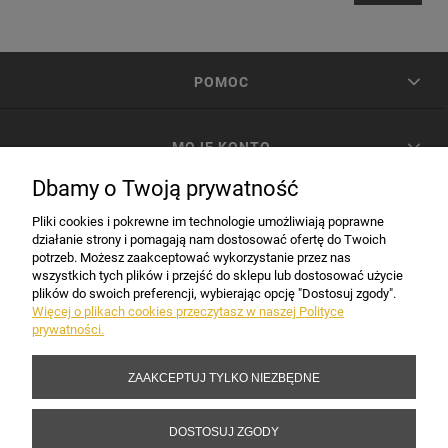
POMOC
MOJE KONTO
Dbamy o Twoją prywatność
PŁATNOŚCI I DOSTAWA
Pliki cookies i pokrewne im technologie umożliwiają poprawne
działanie strony i pomagają nam dostosować ofertę do Twoich
potrzeb. Możesz zaakceptować wykorzystanie przez nas
INFORMACJE
wszystkich tych plików i przejść do sklepu lub dostosować użycie
plików do swoich preferencji, wybierając opcję "Dostosuj zgody".
Więcej o plikach cookies przeczytasz w naszej Polityce
prywatności.
DANE FIRMY
ZAAKCEPTUJ TYLKO NIEZBĘDNE
Copyright 2017-2026 Sakramento.pl
DOSTOSUJ ZGODY