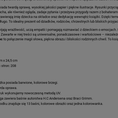
ONKA KWADRAT 10SZT
iada twardą oprawę, wysokiej jakości papier i piękne ilustracje. Rysunki przyc
łucha, ale również ogląda, zadaje pytania i przeżywa przygody razem z bohateram
6,98 zł
4,30 zł
awierają imię dziecka na okładce oraz dedykację wewnątrz książki. Dzięki tem
długo. To idealny prezent od dziadków, rodziców, chrzestnych lub bliskich przyjac
na regularna:
9,98 zł
Cena regularna:
7,30 zł
jniższa cena:
3,00 zł
Najniższa cena:
7,30 zł
ijają wrażliwość, uczą empatii i pomagają rozmawiać z dzieckiem o emocjach. D
 Zawarte w niej treści są uniwersalne, ponadczasowe i wartościowe – niezależ
DO KOSZYKA
DO KOSZYKA
oc
to połączenie magii słowa, piękna obrazu i bliskości rodzinnych chwil. To ks
m x 24,5 cm
ć stron: 208
żka posiada barwione, kolorowe brzegi.
da oprawa.
ruk wykonujemy nowoczesną metodą UV.
ga zawiera baśnie autorstwa H.C Andersena oraz Braci Grimm.
odku znajduje się 13 baśni, kolorowe obrazki oraz jedna kolorowanka.