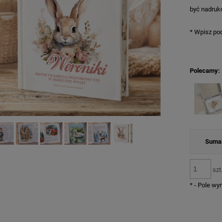
być nadruk
*
Wpisz pod
Polecamy:
Suma 
szt
*
- Pole w