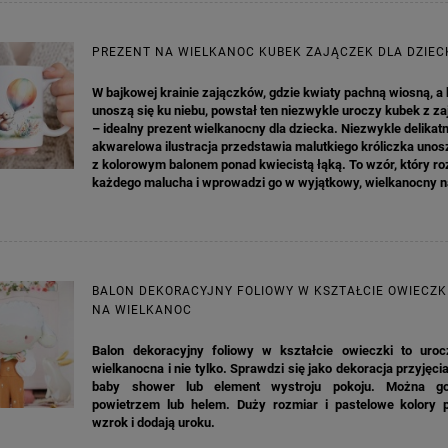
PREZENT NA WIELKANOC KUBEK ZAJĄCZEK DLA DZIEC
W bajkowej krainie zajączków, gdzie kwiaty pachną wiosną, a
unoszą się ku niebu, powstał ten niezwykle uroczy kubek z z
– idealny prezent wielkanocny dla dziecka. Niezwykle delikatn
akwarelowa ilustracja przedstawia malutkiego króliczka unos
z kolorowym balonem ponad kwiecistą łąką. To wzór, który ro
każdego malucha i wprowadzi go w wyjątkowy, wielkanocny na
BALON DEKORACYJNY FOLIOWY W KSZTAŁCIE OWIECZK
NA WIELKANOC
Balon dekoracyjny foliowy w kształcie owieczki to uro
wielkanocna i nie tylko. Sprawdzi się jako dekoracja przyjęcia
baby shower lub element wystroju pokoju. Można go
powietrzem lub helem. Duży rozmiar i pastelowe kolory p
wzrok i dodają uroku.