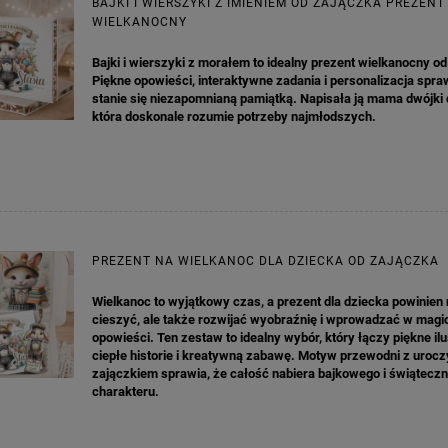
BAJKI I WIERSZYKI Z IMIENIEM OD ZAJĄCZKA PREZENT
WIELKANOCNY
Bajki i wierszyki z morałem to idealny prezent wielkanocny o
Piękne opowieści, interaktywne zadania i personalizacja spra
stanie się niezapomnianą pamiątką. Napisała ją mama dwójki d
która doskonale rozumie potrzeby najmłodszych.
PREZENT NA WIELKANOC DLA DZIECKA OD ZAJĄCZKA
Wielkanoc to wyjątkowy czas, a prezent dla dziecka powinien n
cieszyć, ale także rozwijać wyobraźnię i wprowadzać w magi
opowieści. Ten zestaw to idealny wybór, który łączy piękne ilu
ciepłe historie i kreatywną zabawę. Motyw przewodni z uroc
zajączkiem sprawia, że całość nabiera bajkowego i świątecz
charakteru.