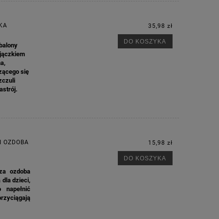
KA
35,98 zł
DO KOSZYKA
 balony
ajączkiem
a,
zącego się
zczuli
strój.
I OZDOBA
15,98 zł
DO KOSZYKA
cza ozdoba
 dla dzieci,
 napełnić
rzyciągają