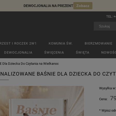
DEWOCJONALIA NA PREZENT
Zobacz
TEL:
+
RZEST I ROCZEK 2W1
KOMUNIA ŚW.
BIERZMOWANIE
DEWOCJONALIA
ŚWIĘCENIA
ŚWIĘTA
NOWOŚC
 Dla Dziecka Do Czytania na Wielkanoc
NALIZOWANE BAŚNIE DLA DZIECKA DO CZY
Wysyłka w
79
Cena:
*
Wpisz odm