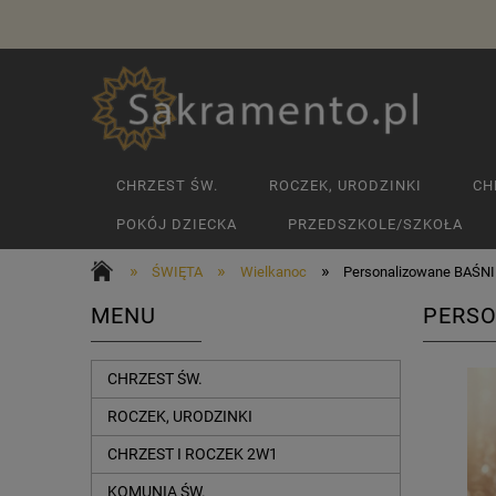
CHRZEST ŚW.
ROCZEK, URODZINKI
CH
POKÓJ DZIECKA
PRZEDSZKOLE/SZKOŁA
»
»
»
ŚWIĘTA
Wielkanoc
Personalizowane BAŚNIE
MENU
PERSO
CHRZEST ŚW.
ROCZEK, URODZINKI
CHRZEST I ROCZEK 2W1
KOMUNIA ŚW.