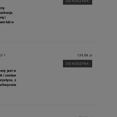
DO KOSZYKA
zny
lustracje.
ią i
nem lub w
C I
139,98 zł
DO KOSZYKA
ony jest w
ek i zestaw
rystyce, z
achwycona