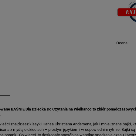
Ocena:
wane BAŚNIE Dla Dziecka Do Czytania na Wielkanoc to zbiór ponadczasowych his
.
eści znajdziesz klasyki Hansa Christiana Andersena, jak i mniej znane bajki, kt
isana z myślą o dzieciach – prostym językiem i w odpowiednim rytmie. Bajki są 
KA PODZIĘKOWANIE ZŁOTA
GIRLANDA BIAŁE PIÓRKA ZE ZŁOTE
e poranki. Co więcej, to doskonały sposób na wspólne spędzanie czasu i tworz