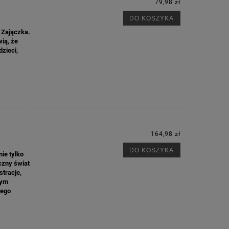
79,98 zł
DO KOSZYKA
d Zajączka.
wią, że
zieci,
164,98 zł
DO KOSZYKA
ie tylko
czny świat
stracje,
zym
nego