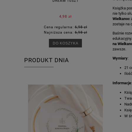
DREAM 10SZT
KOR
Książka pos
nie tylko s
4,98 zł
Wielkanoc
z
zostaje na 
Cena regularna:
6,98 zł
Ce
Najniższa cena:
6,98 zł
Na
Baśnie rozw
edukacyjny.
DO KOSZYKA
na Wielkan
zawsze.
Wymiary
:
PRODUKT DNIA
21 c
Iloś
Informacje
:
Ksią
Twar
Nad
Księ
W śr