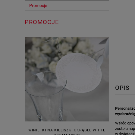
Promocje
PROMOCJE
OPIS
Personalizo
wyobraźnię
Wśród opowi
została nap
WINIETKI NA KIELISZKI OKRĄGŁE WHITE
PUDEŁECZ
w świąteczn