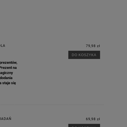
DLA
79,98 zł
DO KOSZYKA
 prezentów,
Prezent na
magiczny
 dodania
 staje się
WIADAŃ
69,98 zł