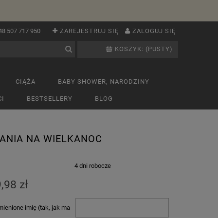
48 507 717 950
ZAREJESTRUJ SIĘ
ZALOGUJ SIĘ
KOSZYK:
(PUSTY)
CIĄŻA
BABY SHOWER, NARODZINY
I
BESTSELLERY
BLOG
TANIA NA WIELKANOC
:
4 dni robocze
,98 zł
ienione imię (tak, jak ma