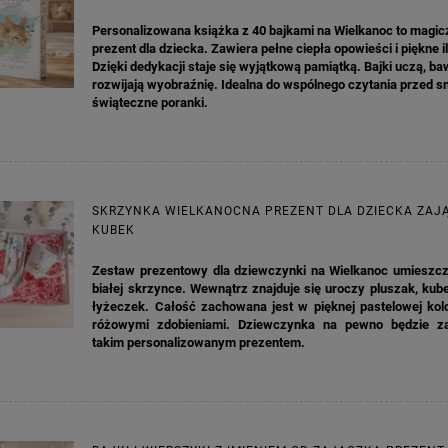
Personalizowana książka z 40 bajkami na Wielkanoc to magic
prezent dla dziecka. Zawiera pełne ciepła opowieści i piękne i
Dzięki dedykacji staje się wyjątkową pamiątką. Bajki uczą, baw
rozwijają wyobraźnię. Idealna do wspólnego czytania przed s
świąteczne poranki.
SKRZYNKA WIELKANOCNA PREZENT DLA DZIECKA ZAJĄ
KUBEK
Zestaw prezentowy dla dziewczynki na Wielkanoc umieszcz
białej skrzynce. Wewnątrz znajduje się uroczy pluszak, kub
łyżeczek. Całość zachowana jest w pięknej pastelowej kolo
różowymi zdobieniami. Dziewczynka na pewno będzie z
takim personalizowanym prezentem.